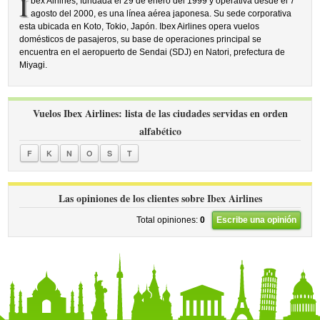
I
bex Airlines, fundada el 29 de enero del 1999 y operativa desde el 7
agosto del 2000, es una línea aérea japonesa. Su sede corporativa
esta ubicada en Koto, Tokio, Japón. Ibex Airlines opera vuelos
domésticos de pasajeros, su base de operaciones principal se
encuentra en el aeropuerto de Sendai (SDJ) en Natori, prefectura de
Miyagi.
Vuelos Ibex Airlines: lista de las ciudades servidas en orden
alfabético
F
K
N
O
S
T
Las opiniones de los clientes sobre Ibex Airlines
Total opiniones:
0
Escribe una opinión