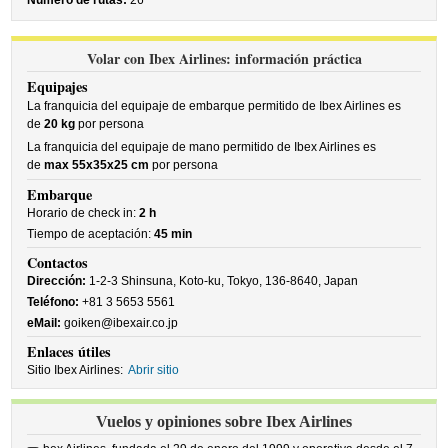
Número de rutas:
26
Volar con Ibex Airlines: información práctica
Equipajes
La franquicia del equipaje de embarque permitido de Ibex Airlines es
de
20 kg
por persona
La franquicia del equipaje de mano permitido de Ibex Airlines es
de
max 55x35x25 cm
por persona
Embarque
Horario de check in:
2 h
Tiempo de aceptación:
45 min
Contactos
Dirección:
1-2-3 Shinsuna, Koto-ku, Tokyo, 136-8640, Japan
Teléfono:
+81 3 5653 5561
eMail:
goiken@ibexair.co.jp
Enlaces útiles
Sitio Ibex Airlines:
Abrir sitio
Vuelos y opiniones sobre Ibex Airlines