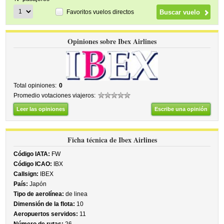
Favoritos vuelos directos
Opiniones sobre Ibex Airlines
Total opiniones:
0
Promedio votaciones viajeros:
Leer las opiniones
Escribe una opinión
Ficha técnica de Ibex Airlines
Código IATA:
FW
Código ICAO:
IBX
Callsign:
IBEX
País:
Japón
Tipo de aerolínea:
de linea
Dimensión de la flota:
10
Aeropuertos servidos:
11