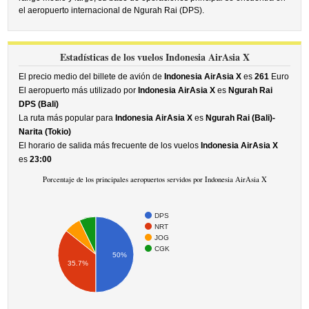
el aeropuerto internacional de Ngurah Rai (DPS).
Estadísticas de los vuelos Indonesia AirAsia X
El precio medio del billete de avión de
Indonesia AirAsia X
es
261
Euro
El aeropuerto más utilizado por
Indonesia AirAsia X
es
Ngurah Rai
DPS (Bali)
La ruta más popular para
Indonesia AirAsia X
es
Ngurah Rai (Bali)-
Narita (Tokio)
El horario de salida más frecuente de los vuelos
Indonesia AirAsia X
es
23:00
Porcentaje de los principales aeropuertos servidos por Indonesia AirAsia X
DPS
NRT
JOG
CGK
50%
35.7%