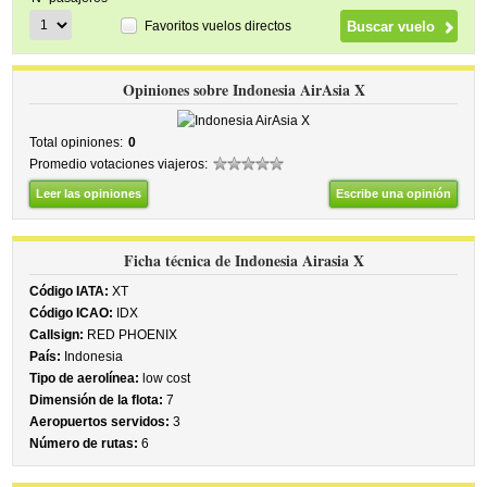
Favoritos vuelos directos
Opiniones sobre Indonesia AirAsia X
Total opiniones:
0
Promedio votaciones viajeros:
Leer las opiniones
Escribe una opinión
Ficha técnica de Indonesia Airasia X
Código IATA:
XT
Código ICAO:
IDX
Callsign:
RED PHOENIX
País:
Indonesia
Tipo de aerolínea:
low cost
Dimensión de la flota:
7
Aeropuertos servidos:
3
Número de rutas:
6