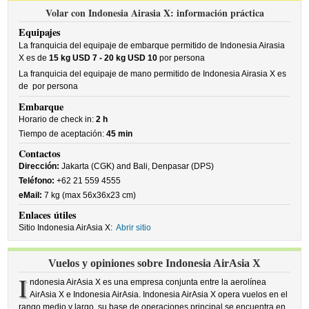
Volar con Indonesia Airasia X: información práctica
Equipajes
La franquicia del equipaje de embarque permitido de Indonesia Airasia
X es de
15 kg USD 7 - 20 kg USD 10
por persona
La franquicia del equipaje de mano permitido de Indonesia Airasia X es
de
por persona
Embarque
Horario de check in:
2 h
Tiempo de aceptación:
45 min
Contactos
Dirección:
Jakarta (CGK) and Bali, Denpasar (DPS)
Teléfono:
+62 21 559 4555
eMail:
7 kg (max 56x36x23 cm)
Enlaces útiles
Sitio Indonesia AirAsia X:
Abrir sitio
Vuelos y opiniones sobre Indonesia AirAsia X
I
ndonesia AirAsia X es una empresa conjunta entre la aerolínea
AirAsia X e Indonesia AirAsia. Indonesia AirAsia X opera vuelos en el
rango medio y largo, su base de operaciones principal se encuentra en