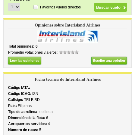
Favoritos vuelos directos
Opiniones sobre Interisland Airlines
Total opiniones:
0
Promedio votaciones viajeros:
Leer las opiniones
Escribe una opinión
Ficha técnica de Interisland Airlines
Código IATA:
--
Código ICAO:
ISN
Callsign:
TRI-BIRD
País:
Filipinas
Tipo de aerolínea:
de linea
Dimensión de la flota:
6
Aeropuertos servidos:
4
Número de rutas:
5