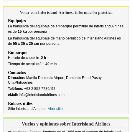
Volar con Interisland Airlines: información práctica
Equipajes
La franquicia del equipaje de embarque permitido de Interisland Airlines
es de
15 kg
por persona
La franquicia del equipaje de mano permitido de Interisland Airlines es
de
55 x 35 x 25 cm
por persona
Embarque
Horario de check in:
2 h
Tiempo de aceptación:
40 min
Contactos
Dirección:
Manila Domestic Airport, Domestic Road,Pasay
City,Philippines
Teléfono:
+63 2 852 7789/ 92
eMail:
info@interislandairlines.com
Enlaces útiles
Sitio Interisland Airlines:
Abrir sitio
Vuelos y opiniones sobre Interisland Airlines