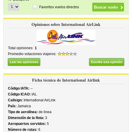
Favoritos vuelos directos
Opiniones sobre International AirLink
Total opiniones:
1
Promedio votaciones viajeros:
Leer las opiniones
Escribe una opinión
Ficha técnica de International Airlink
Código IATA:
--
Código ICAO:
IAL
Callsign:
International AirLink
País:
Jamaica
Tipo de aerolínea:
de linea
Dimensión de la flota:
3
Aeropuertos servidos:
5
Número de rutas:
6