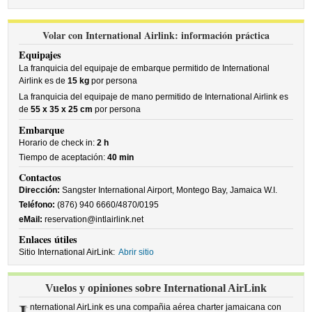
Volar con International Airlink: información práctica
Equipajes
La franquicia del equipaje de embarque permitido de International
Airlink es de
15 kg
por persona
La franquicia del equipaje de mano permitido de International Airlink es
de
55 x 35 x 25 cm
por persona
Embarque
Horario de check in:
2 h
Tiempo de aceptación:
40 min
Contactos
Dirección:
Sangster International Airport, Montego Bay, Jamaica W.I.
Teléfono:
(876) 940 6660/4870/0195
eMail:
reservation@intlairlink.net
Enlaces útiles
Sitio International AirLink:
Abrir sitio
Vuelos y opiniones sobre International AirLink
nternational AirLink es una compañia aérea charter jamaicana con