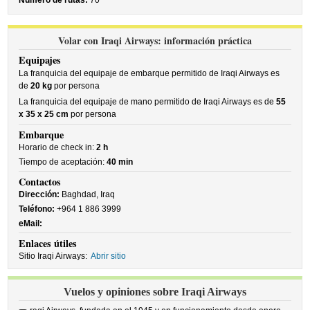
Número de rutas:
70
Volar con Iraqi Airways: información práctica
Equipajes
La franquicia del equipaje de embarque permitido de Iraqi Airways es
de
20 kg
por persona
La franquicia del equipaje de mano permitido de Iraqi Airways es de
55
x 35 x 25 cm
por persona
Embarque
Horario de check in:
2 h
Tiempo de aceptación:
40 min
Contactos
Dirección:
Baghdad, Iraq
Teléfono:
+964 1 886 3999
eMail:
Enlaces útiles
Sitio Iraqi Airways:
Abrir sitio
Vuelos y opiniones sobre Iraqi Airways