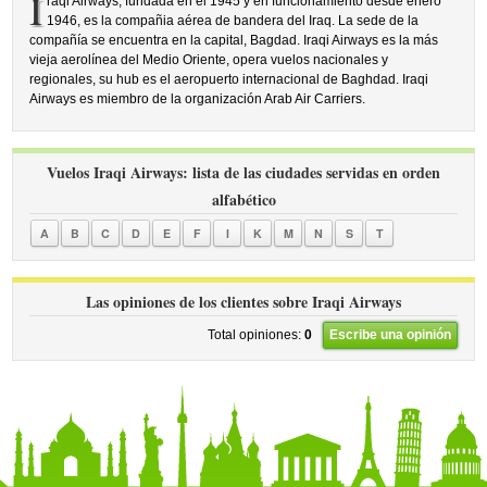
I
raqi Airways, fundada en el 1945 y en funcionamiento desde enero
1946, es la compañia aérea de bandera del Iraq. La sede de la
compañía se encuentra en la capital, Bagdad. Iraqi Airways es la más
vieja aerolínea del Medio Oriente, opera vuelos nacionales y
regionales, su hub es el aeropuerto internacional de Baghdad. Iraqi
Airways es miembro de la organización Arab Air Carriers.
Vuelos Iraqi Airways: lista de las ciudades servidas en orden
alfabético
A
B
C
D
E
F
I
K
M
N
S
T
Las opiniones de los clientes sobre Iraqi Airways
Total opiniones:
0
Escribe una opinión