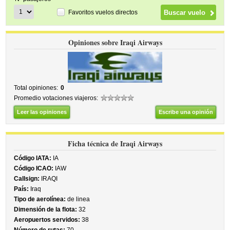
Favoritos vuelos directos
Opiniones sobre Iraqi Airways
Total opiniones:
0
Promedio votaciones viajeros:
Leer las opiniones
Escribe una opinión
Ficha técnica de Iraqi Airways
Código IATA:
IA
Código ICAO:
IAW
Callsign:
IRAQI
País:
Iraq
Tipo de aerolínea:
de linea
Dimensión de la flota:
32
Aeropuertos servidos:
38