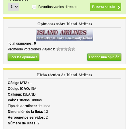
Favoritos vuelos directos
Opiniones sobre Island Airlines
Total opiniones:
0
Promedio votaciones viajeros:
Leer las opiniones
Escribe una opinión
Ficha técnica de Island Airlines
Código IATA:
--
Código ICAO:
ISA
Callsign:
ISLAND
País:
Estados Unidos
Tipo de aerolínea:
de linea
Dimensión de la flota:
13
Aeropuertos servidos:
2
Número de rutas:
2