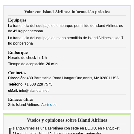
Volar con Island Airlines: información práctica
Equipajes
La franquicia del equipaje de embarque permitido de Island Airlines es
de
45 kg
por persona
La franquicia del equipaje de mano permitido de Island Airlines es de
7
kg
por persona
Embarque
Horario de check in:
1 h
Tiempo de aceptación:
20 min
Contactos
Dirección:
480 Barnstable Road,Hangar One,annis, MA 02601,USA
Teléfono:
+1 508 228 7575
eMail:
info@islandair.net
Enlaces útiles
Sitio Island Airlines:
Abrir sitio
Vuelos y opiniones sobre Island Airlines
I
sland Airlines es una aerolínea con sede en EE.UU. en Nantucket,
Massachusetts. Island Airlines opera vuelos regionales.