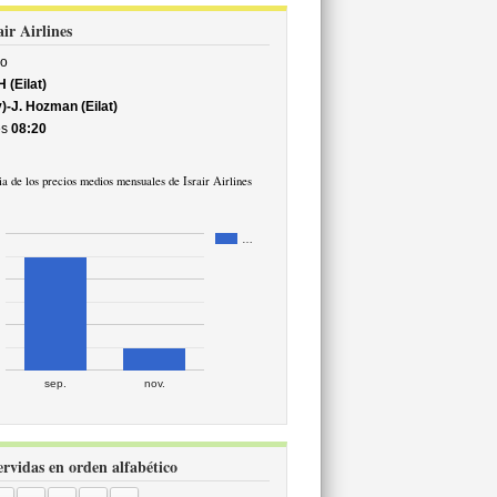
air Airlines
o
 (Eilat)
)-J. Hozman (Eilat)
s
08:20
a de los precios medios mensuales de Israir Airlines
…
sep.
nov.
servidas en orden alfabético