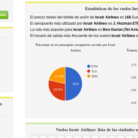
Estadísticas de los vuelos Isr
nión
El precio medio del billete de avión de
Israir Airlines
es
166
Eur
El aeropuerto más utilizado por
Israir Airlines
es
J. Hozman ETH
La ruta más popular para
Israir Airlines
es
Ben Gurion (Tel Aviv
El horario de salida más frecuente de los vuelos
Israir Airlines
e
Porcentaje de los principales aeropuertos servidos por Israir
Airlines
Tendenci
170
ETH
TLV
SDV
21.4%
168
50%
28.6%
166
n
164
Vuelos Israir Airlines: lista de las ciudades 