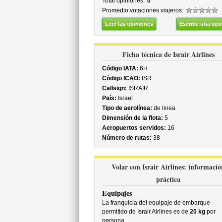
Total opiniones:
0
Promedio votaciones viajeros:
Leer las opiniones
Escribe una opi
Ficha técnica de Israir Airlines
Código IATA:
6H
Código ICAO:
ISR
Callsign:
ISRAIR
País:
Israel
Tipo de aerolínea:
de linea
Dimensión de la flota:
5
Aeropuertos servidos:
16
Número de rutas:
38
Volar con Israir Airlines: informació
práctica
Equipajes
La franquicia del equipaje de embarque
permitido de Israir Airlines es de
20 kg
por
persona