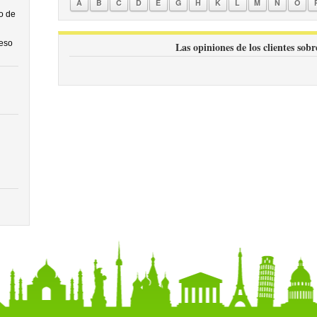
A
B
C
D
E
G
H
K
L
M
N
O
o de
ceso
Las opiniones de los clientes sobr