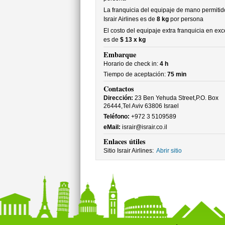
La franquicia del equipaje de mano permitid
Israir Airlines es de
8 kg
por persona
El costo del equipaje extra franquicia en ex
es de
$ 13 x kg
Embarque
Horario de check in:
4 h
Tiempo de aceptación:
75 min
Contactos
Dirección:
23 Ben Yehuda Street,P.O. Box
26444,Tel Aviv 63806 Israel
Teléfono:
+972 3 5109589
eMail:
israir@israir.co.il
Enlaces útiles
Sitio Israir Airlines:
Abrir sitio