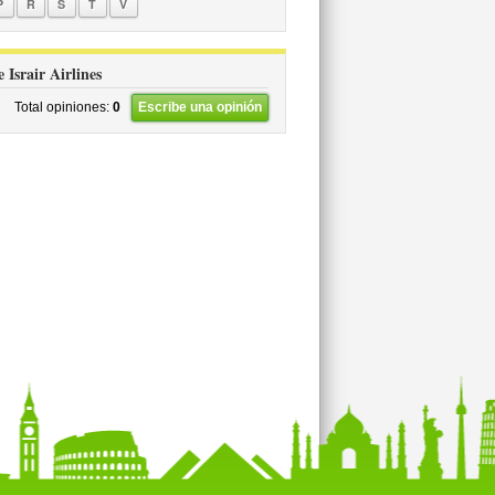
P
R
S
T
V
e Israir Airlines
Total opiniones:
0
Escribe una opinión