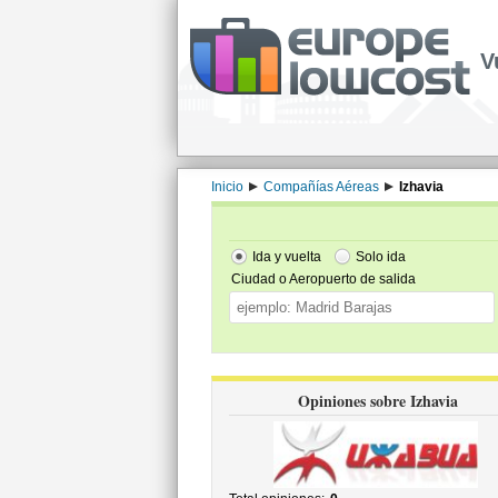
V
Inicio
Compañías Aéreas
Izhavia
Ida y vuelta
Solo ida
Ciudad o Aeropuerto de salida
Opiniones sobre Izhavia