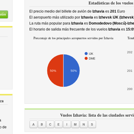
Estadísticas de los vuelos
El precio medio del billete de avión de
Izhavia
es
201
Euro
nión
El aeropuerto más utilizado por
Izhavia
es
Izhevsk IJK (Izhevsk
La ruta más popular para
Izhavia
es
Domodedovo (Moscú)-Izhe
El horario de salida más frecuente de los vuelos
Izhavia
es
15:0
Porcentaje de los principales aeropuertos servidos por Izhavia
Tende
202
IJK
DME
50%
50%
201
200
ca
Vuelos Izhavia: lista de las ciudades serv
a
A
B
C
E
I
M
N
S
o de