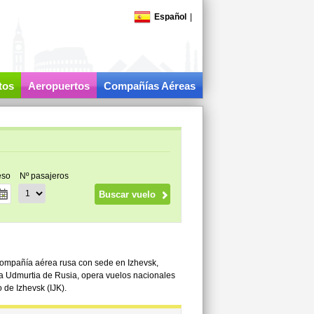
Español
|
tos
Aeropuertos
Compañías Aéreas
eso
Nº pasajeros
compañía aérea rusa con sede en Izhevsk,
ca Udmurtia de Rusia, opera vuelos nacionales
 de Izhevsk (IJK).