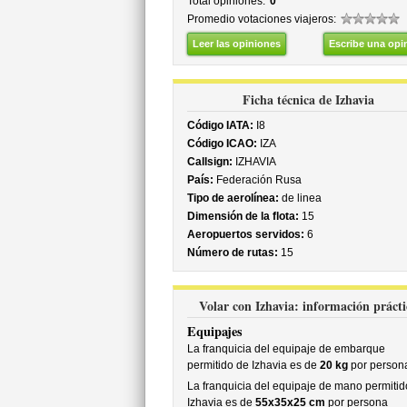
Total opiniones:
0
Promedio votaciones viajeros:
Leer las opiniones
Escribe una opi
Ficha técnica de Izhavia
Código IATA:
I8
Código ICAO:
IZA
Callsign:
IZHAVIA
País:
Federación Rusa
Tipo de aerolínea:
de linea
Dimensión de la flota:
15
Aeropuertos servidos:
6
Número de rutas:
15
Volar con Izhavia: información prácti
Equipajes
La franquicia del equipaje de embarque
permitido de Izhavia es de
20 kg
por person
La franquicia del equipaje de mano permitid
Izhavia es de
55x35x25 cm
por persona