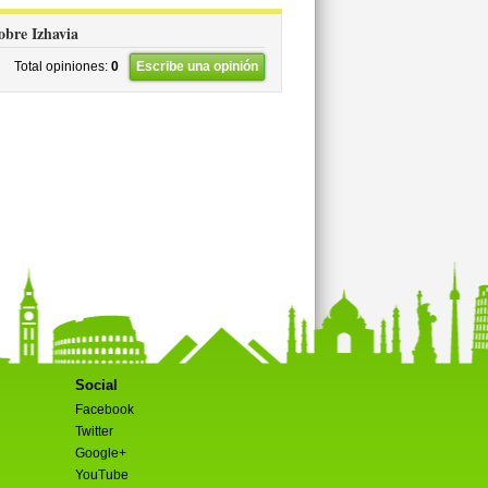
sobre Izhavia
Total opiniones:
0
Escribe una opinión
Social
Facebook
Twitter
Google+
YouTube