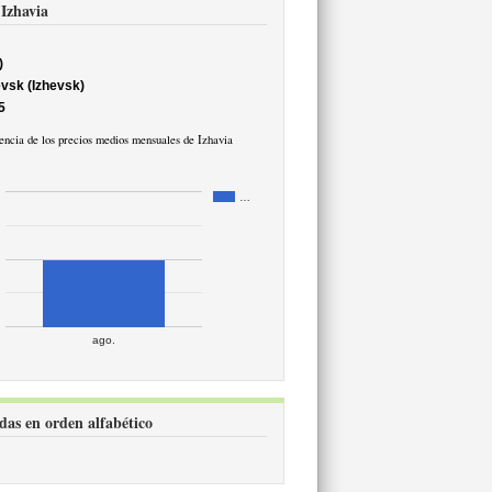
 Izhavia
)
vsk (Izhevsk)
5
ncia de los precios medios mensuales de Izhavia
…
ago.
idas en orden alfabético