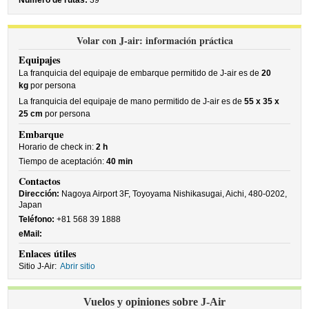
Número de rutas:
39
Volar con J-air: información práctica
Equipajes
La franquicia del equipaje de embarque permitido de J-air es de
20
kg
por persona
La franquicia del equipaje de mano permitido de J-air es de
55 x 35 x
25 cm
por persona
Embarque
Horario de check in:
2 h
Tiempo de aceptación:
40 min
Contactos
Dirección:
Nagoya Airport 3F, Toyoyama Nishikasugai, Aichi, 480-0202,
Japan
Teléfono:
+81 568 39 1888
eMail:
Enlaces útiles
Sitio J-Air:
Abrir sitio
Vuelos y opiniones sobre J-Air