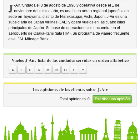
J
-Air, fundada el 8 de agosto de 1996 y operativa desde el 1 de
noviembre del mismo año, es una línea aérea regional japonés con
sede en Toyoyama, distrito de Nishikasugai, Aichi, Japón. J-Air es una
subsidiaria de Japan Airlines (JAL) y opera vuelos en las cuatro islas
principales de Japón. Su base de operaciones se encuentra en el
aeropuerto de Osaka-Itami (iata ITM). Su programa de viajero frecuente
es el JAL Mileage Bank.
Vuelos J-Air: lista de las ciudades servidas en orden alfabético
A
F
H
K
M
N
O
S
Y
Las opiniones de los clientes sobre J-Air
Total opiniones:
0
Escribe una opinión