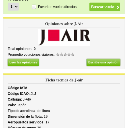
Favoritos vuelos directos
Opiniones sobre J-Air
Total opiniones:
0
Promedio votaciones viajeros:
Leer las opiniones
Escribe una opinión
Ficha técnica de J-air
Código IATA:
--
Código ICAO:
JLJ
Callsign:
J-AIR
País:
Japón
Tipo de aerolínea:
de linea
Dimensión de la flota:
19
Aeropuertos servidos:
17