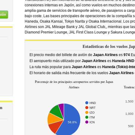
conexiones internas en Japón, así como vuelos en muchos destinos
amplia gama de servicios de transporte aéreo, de pasajeros a carg
nión
bajo coste. Las bases principales de operaciones de la compañía s
Haneda, Osaka Kansai, Tokyo Narita y Osaka Internacional. Los pr
Airlines son JAL Mileage Bank y JAL Global Club,, mientras que las
Diamond Premier Lounge, JAL First Class Lounge y Sakura Lounge
Estadísticas de los vuelos Ja
El precio medio del billete de avión de
Japan Airlines
es
974
Eu
El aeropuerto más utilizado por
Japan Airlines
es
Haneda HND 
La ruta más popular para
Japan Airlines
es
Haneda (Tokio)-Inte
El horario de salida más frecuente de los vuelos
Japan Airlines
Porcentaje de los principales aeropuertos servidos por Japan
Airlines
Tendenci
1,500
HND
ón
NRT
IZO
1,000
ITM
ICN
58.8%
500