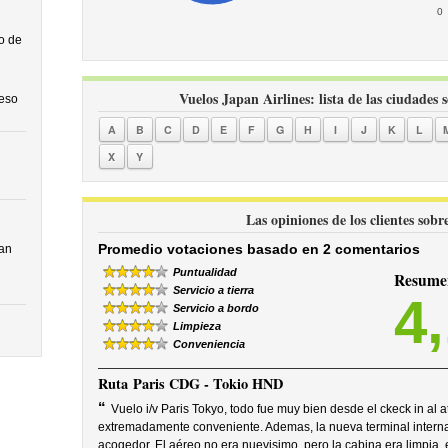
0
o de
Vuelos Japan Airlines: lista de las ciudades 
ceso
A
B
C
D
E
F
G
H
I
J
K
L
X
Y
Las opiniones de los clientes sobr
Promedio votaciones basado en 2 comentarios
an
Puntualidad
Resumen
Servicio a tierra
4
Servicio a bordo
Limpieza
Conveniencia
Ruta
Paris CDG - Tokio HND
“
Vuelo i/v Paris Tokyo, todo fue muy bien desde el ckeck in al at
extremadamente conveniente. Ademas, la nueva terminal intern
acogedor. El aéreo no era nuevisimo, pero la cabina era limpia, 