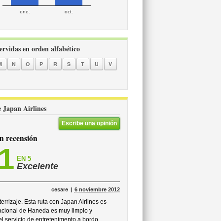
ene.
oct.
servidas en orden alfabético
M
N
O
P
R
S
T
U
V
e Japan Airlines
Escribe una opinión
 recensión
,1
EN 5
Excelente
cesare
6 noviembre 2012
errizaje. Esta ruta con Japan Airlines es
acional de Haneda es muy limpio y
el servicio de entretenimento a bordo