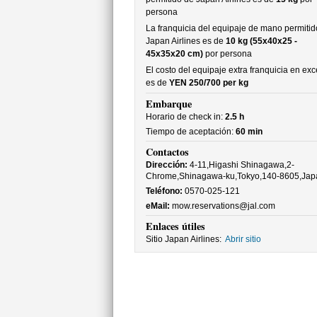
persona
La franquicia del equipaje de mano permitid
Japan Airlines es de
10 kg (55x40x25 -
45x35x20 cm)
por persona
El costo del equipaje extra franquicia en ex
es de
YEN 250/700 per kg
Embarque
Horario de check in:
2.5 h
Tiempo de aceptación:
60 min
Contactos
Dirección:
4-11,Higashi Shinagawa,2-
Chrome,Shinagawa-ku,Tokyo,140-8605,Jap
Teléfono:
0570-025-121
eMail:
mow.reservations@jal.com
Enlaces útiles
Sitio Japan Airlines:
Abrir sitio