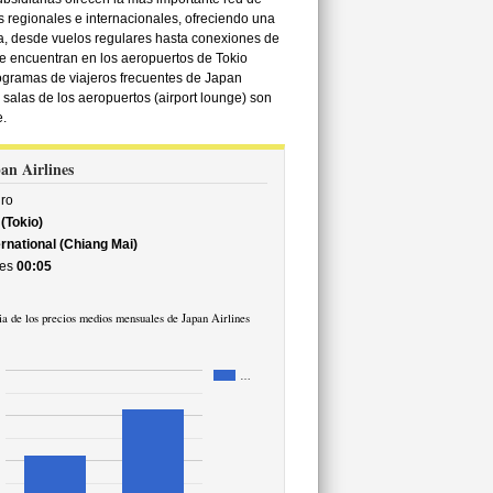
 regionales e internacionales, ofreciendo una
a, desde vuelos regulares hasta conexiones de
e encuentran en los aeropuertos de Tokio
ogramas de viajeros frecuentes de Japan
 salas de los aeropuertos (airport lounge) son
.
pan Airlines
ro
(Tokio)
rnational (Chiang Mai)
es
00:05
a de los precios medios mensuales de Japan Airlines
…