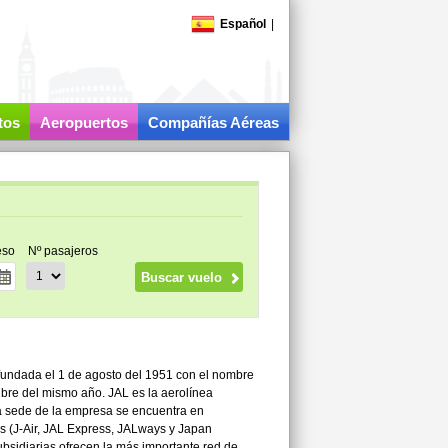
Español
|
tos
Aeropuertos
Compañías Aéreas
eso
Nº pasajeros
 fundada el 1 de agosto del 1951 con el nombre
ubre del mismo año. JAL es la aerolínea
La sede de la empresa se encuentra en
les (J-Air, JAL Express, JALways y Japan
bsidiarias ofrecen la más importante red de