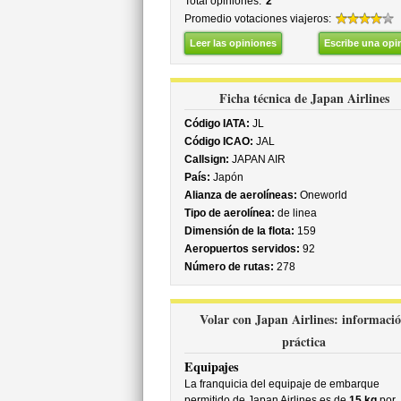
Total opiniones:
2
Promedio votaciones viajeros:
Leer las opiniones
Escribe una opi
Ficha técnica de Japan Airlines
Código IATA:
JL
Código ICAO:
JAL
Callsign:
JAPAN AIR
País:
Japón
Alianza de aerolíneas:
Oneworld
Tipo de aerolínea:
de linea
Dimensión de la flota:
159
Aeropuertos servidos:
92
Número de rutas:
278
Volar con Japan Airlines: informaci
práctica
Equipajes
La franquicia del equipaje de embarque
permitido de Japan Airlines es de
15 kg
por