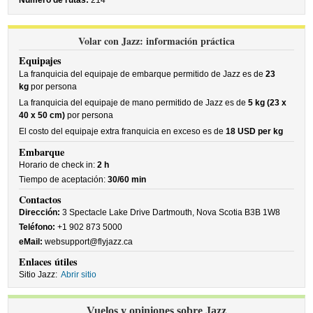
Número de rutas:
214
Volar con Jazz: información práctica
Equipajes
La franquicia del equipaje de embarque permitido de Jazz es de
23
kg
por persona
La franquicia del equipaje de mano permitido de Jazz es de
5 kg (23 x
40 x 50 cm)
por persona
El costo del equipaje extra franquicia en exceso es de
18 USD per kg
Embarque
Horario de check in:
2 h
Tiempo de aceptación:
30/60 min
Contactos
Dirección:
3 Spectacle Lake Drive Dartmouth, Nova Scotia B3B 1W8
Teléfono:
+1 902 873 5000
eMail:
websupport@flyjazz.ca
Enlaces útiles
Sitio Jazz:
Abrir sitio
Vuelos y opiniones sobre Jazz