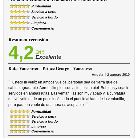
Puntualidad
Servicio a tierra
Servicio a bordo
Limpieza
Conveniencia
Resumen recensión
4,2
EN 5
Excelente
Ruta
Vancouver - Prince George - Vancouver
Angela
2 agosto 2010
“
Check in velóz en ambos vuelos, personal sea de tierra que de
cabina agradable. Aéreos limpios con asientos en piel. Bebidas y snack
servidos en ambas rutas. Las ventanillas son muy abajo y la curvatura
del velívolo rinde un poco incómodo el puesto al lado de la ventanilla,
”
pero para un vuelo de una hora es aceptable.
Puntualidad
Servicio a tierra
Servicio a bordo
Limpieza
Conveniencia