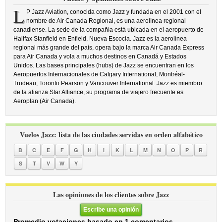
L
P Jazz Aviation, conocida como Jazz y fundada en el 2001 con el
nombre de Air Canada Regional, es una aerolínea regional
canadiense. La sede de la compañía está ubicada en el aeropuerto de
Halifax Stanfield en Enfield, Nueva Escocia. Jazz es la aerolínea
regional más grande del país, opera bajo la marca Air Canada Express
para Air Canada y vola a muchos destinos en Canadá y Estados
Unidos. Las bases principales (hubs) de Jazz se encuentran en los
Aeropuertos Internacionales de Calgary International, Montréal-
Trudeau, Toronto Pearson y Vancouver International. Jazz es miembro
de la alianza Star Alliance, su programa de viajero frecuente es
Aeroplan (Air Canada).
Vuelos Jazz: lista de las ciudades servidas en orden alfabético
B
C
E
F
G
H
I
K
L
M
N
O
P
R
S
T
V
W
Y
Las opiniones de los clientes sobre Jazz
Escribe una opinión
Promedio votaciones basado en 1 comentarios