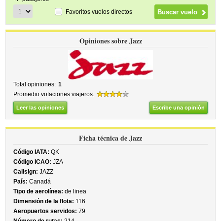
Favoritos vuelos directos
Opiniones sobre Jazz
Total opiniones:
1
Promedio votaciones viajeros:
Leer las opiniones
Escribe una opinión
Ficha técnica de Jazz
Código IATA:
QK
Código ICAO:
JZA
Callsign:
JAZZ
País:
Canadá
Tipo de aerolínea:
de linea
Dimensión de la flota:
116
Aeropuertos servidos:
79