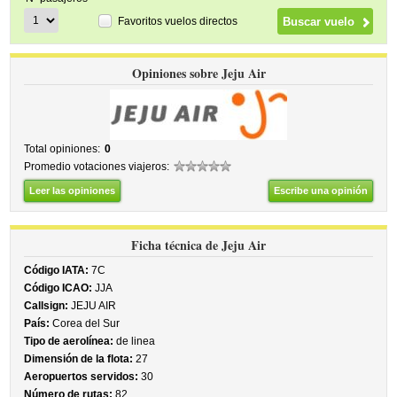
Favoritos vuelos directos
Opiniones sobre Jeju Air
Total opiniones:
0
Promedio votaciones viajeros:
Leer las opiniones
Escribe una opinión
Ficha técnica de Jeju Air
Código IATA:
7C
Código ICAO:
JJA
Callsign:
JEJU AIR
País:
Corea del Sur
Tipo de aerolínea:
de linea
Dimensión de la flota:
27
Aeropuertos servidos:
30
Número de rutas:
82