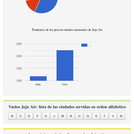
Tendencia de los precios medios mensuales de Jeju Air
250
…
200
150
100
sep.
nov.
Vuelos Jeju Air: lista de las ciudades servidas en orden alfabético
B
C
D
F
H
J
M
N
O
Q
S
T
V
W