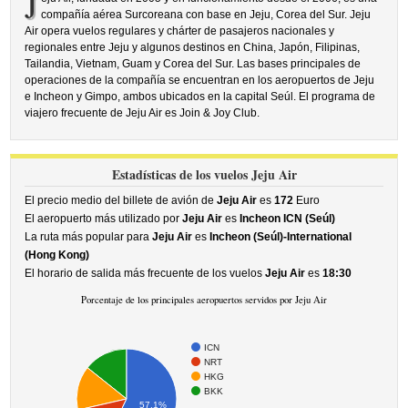
J
compañía aérea Surcoreana con base en Jeju, Corea del Sur. Jeju
Air opera vuelos regulares y chárter de pasajeros nacionales y
regionales entre Jeju y algunos destinos en China, Japón, Filipinas,
Tailandia, Vietnam, Guam y Corea del Sur. Las bases principales de
operaciones de la compañía se encuentran en los aeropuertos de Jeju
e Incheon y Gimpo, ambos ubicados en la capital Seúl. El programa de
viajero frecuente de Jeju Air es Join & Joy Club.
Estadísticas de los vuelos Jeju Air
El precio medio del billete de avión de
Jeju Air
es
172
Euro
El aeropuerto más utilizado por
Jeju Air
es
Incheon ICN (Seúl)
La ruta más popular para
Jeju Air
es
Incheon (Seúl)-International
(Hong Kong)
El horario de salida más frecuente de los vuelos
Jeju Air
es
18:30
Porcentaje de los principales aeropuertos servidos por Jeju Air
ICN
NRT
HKG
BKK
57.1%