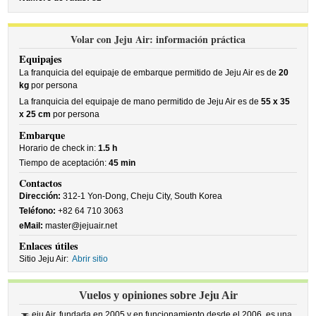
Volar con Jeju Air: información práctica
Equipajes
La franquicia del equipaje de embarque permitido de Jeju Air es de
20
kg
por persona
La franquicia del equipaje de mano permitido de Jeju Air es de
55 x 35
x 25 cm
por persona
Embarque
Horario de check in:
1.5 h
Tiempo de aceptación:
45 min
Contactos
Dirección:
312-1 Yon-Dong, Cheju City, South Korea
Teléfono:
+82 64 710 3063
eMail:
master@jejuair.net
Enlaces útiles
Sitio Jeju Air:
Abrir sitio
Vuelos y opiniones sobre Jeju Air
eju Air, fundada en 2005 y en funcionamiento desde el 2006, es una