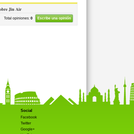
sobre Jin Air
Total opiniones:
0
Escribe una opinión
Social
Facebook
Twitter
Google+