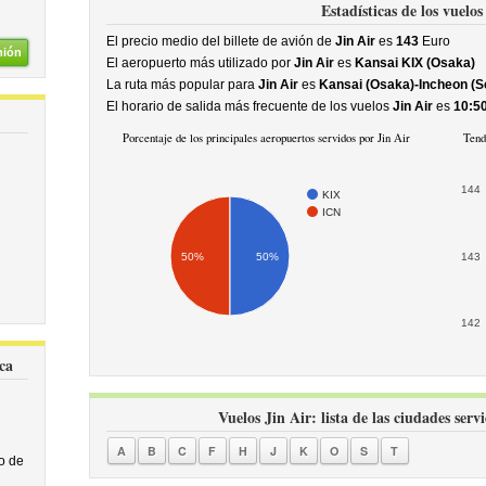
Estadísticas de los vuelos
El precio medio del billete de avión de
Jin Air
es
143
Euro
nión
El aeropuerto más utilizado por
Jin Air
es
Kansai KIX (Osaka)
La ruta más popular para
Jin Air
es
Kansai (Osaka)-Incheon (S
El horario de salida más frecuente de los vuelos
Jin Air
es
10:5
Porcentaje de los principales aeropuertos servidos por Jin Air
Tend
144
KIX
ICN
50%
50%
143
142
ca
Vuelos Jin Air: lista de las ciudades serv
A
B
C
F
H
J
K
O
S
T
o de