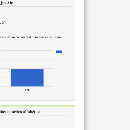
 Jin Air
eúl)
0
encia de los precios medios mensuales de Jin Air
…
oct.
idas en orden alfabético