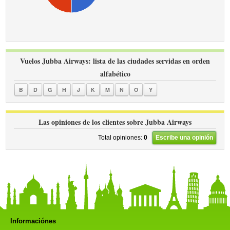
Vuelos Jubba Airways: lista de las ciudades servidas en orden
alfabético
B
D
G
H
J
K
M
N
O
Y
Las opiniones de los clientes sobre Jubba Airways
Total opiniones:
0
Escribe una opinión
Informaciónes