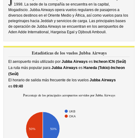
J
1998. La sede de la compañía se encuentra en la capital,
Mogadiscio. Jubba Airways opera vuelos regulares de pasajeros a
diversos destinos en el Oriente Medio y África, así como vuelos para los
pelegrinajes hacia Jeddah y servicios de carga. Las principales bases
de operación de Jubba Airways se encuentran en los aeropuertos de
Aden Adde International, Hargeisa Egal y Djibouti Ambouli.
Estadísticas de los vuelos Jubba Airways
El aeropuerto más utilizado por
Jubba Airways
es
Incheon ICN (Seúl)
La ruta más popular para
Jubba Airways
es
Haneda (Tokio)-Incheon
(Seúl)
El horario de salida más frecuente de los vuelos
Jubba Airways
es
09:40
Porcentaje de los principales aeropuertos servidos por Jubba Airways
UKB
OKA
50%
50%