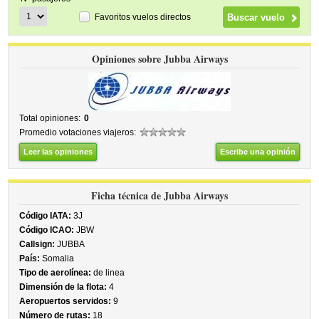
Favoritos vuelos directos
Opiniones sobre Jubba Airways
Total opiniones:
0
Promedio votaciones viajeros:
Leer las opiniones
Escribe una opinión
Ficha técnica de Jubba Airways
Código IATA:
3J
Código ICAO:
JBW
Callsign:
JUBBA
País:
Somalia
Tipo de aerolínea:
de linea
Dimensión de la flota:
4
Aeropuertos servidos:
9
Número de rutas:
18