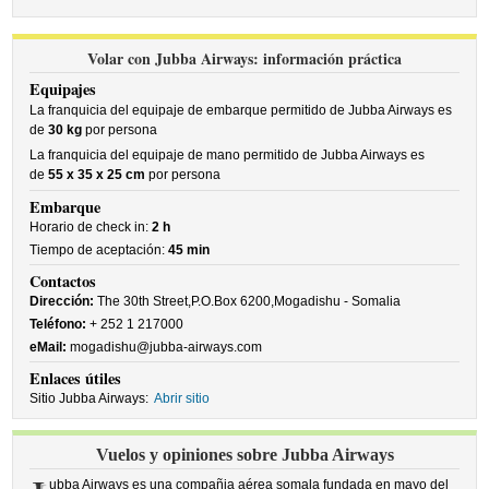
Volar con Jubba Airways: información práctica
Equipajes
La franquicia del equipaje de embarque permitido de Jubba Airways es
de
30 kg
por persona
La franquicia del equipaje de mano permitido de Jubba Airways es
de
55 x 35 x 25 cm
por persona
Embarque
Horario de check in:
2 h
Tiempo de aceptación:
45 min
Contactos
Dirección:
The 30th Street,P.O.Box 6200,Mogadishu - Somalia
Teléfono:
+ 252 1 217000
eMail:
mogadishu@jubba-airways.com
Enlaces útiles
Sitio Jubba Airways:
Abrir sitio
Vuelos y opiniones sobre Jubba Airways
ubba Airways es una compañia aérea somala fundada en mayo del