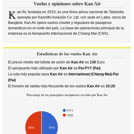
Vuelos y opiniones sobre Kan Air
K
an Air, fundada en 2010, es una línea aérea nacional de Tailandia
operada por Kannithi Aviación Co. Ltd. con sede en Laksi, cerca de
Bangkok. Kan Air opera vuelos charter y regulares de pasajeros
domesticos en el norte del país. La base de operaciones principal de la
empresa es el Aeropuerto Internacional de Chiang Mai (CNX).
Estadísticas de los vuelos Kan Air
El precio medio del billete de avión de
Kan Air
es
130
Euro
El aeropuerto más utilizado por
Kan Air
es
Pai PYY (Pai)
La ruta más popular para
Kan Air
es
International (Chiang Mai)-Pai
(Pai)
El horario de salida más frecuente de los vuelos
Kan Air
es
10:20
Porcentaje de los principales aeropuertos servidos por Kan Air
PYY
CNX
50%
50%