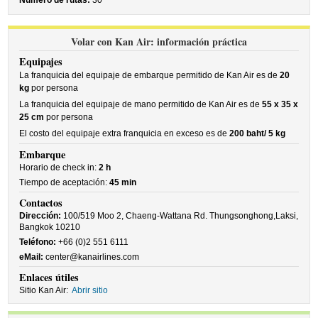
Número de rutas:
30
Volar con Kan Air: información práctica
Equipajes
La franquicia del equipaje de embarque permitido de Kan Air es de
20
kg
por persona
La franquicia del equipaje de mano permitido de Kan Air es de
55 x 35 x
25 cm
por persona
El costo del equipaje extra franquicia en exceso es de
200 baht/ 5 kg
Embarque
Horario de check in:
2 h
Tiempo de aceptación:
45 min
Contactos
Dirección:
100/519 Moo 2, Chaeng-Wattana Rd. Thungsonghong,Laksi,
Bangkok 10210
Teléfono:
+66 (0)2 551 6111
eMail:
center@kanairlines.com
Enlaces útiles
Sitio Kan Air:
Abrir sitio