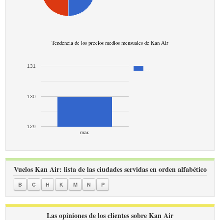
Tendencia de los precios medios mensuales de Kan Air
131
…
130
129
mar.
Vuelos Kan Air: lista de las ciudades servidas en orden alfabético
B
C
H
K
M
N
P
Las opiniones de los clientes sobre Kan Air