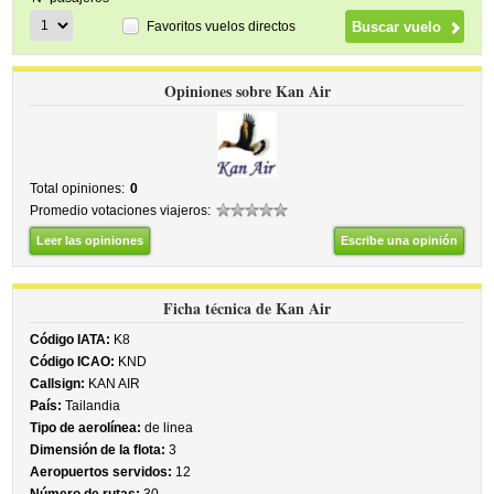
Favoritos vuelos directos
Opiniones sobre Kan Air
Total opiniones:
0
Promedio votaciones viajeros:
Leer las opiniones
Escribe una opinión
Ficha técnica de Kan Air
Código IATA:
K8
Código ICAO:
KND
Callsign:
KAN AIR
País:
Tailandia
Tipo de aerolínea:
de linea
Dimensión de la flota:
3
Aeropuertos servidos:
12