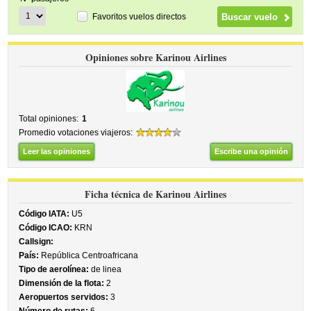
Favoritos vuelos directos
Opiniones sobre Karinou Airlines
Total opiniones:
1
Promedio votaciones viajeros:
Leer las opiniones
Escribe una opinión
Ficha técnica de Karinou Airlines
Código IATA:
U5
Código ICAO:
KRN
Callsign:
País:
República Centroafricana
Tipo de aerolínea:
de linea
Dimensión de la flota:
2
Aeropuertos servidos:
3