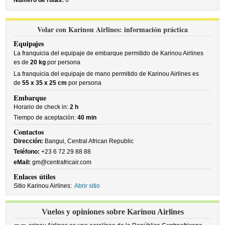
Número de rutas:
6
Volar con Karinou Airlines: información práctica
Equipajes
La franquicia del equipaje de embarque permitido de Karinou Airlines
es de
20 kg
por persona
La franquicia del equipaje de mano permitido de Karinou Airlines es
de
55 x 35 x 25 cm
por persona
Embarque
Horario de check in:
2 h
Tiempo de aceptación:
40 min
Contactos
Dirección:
Bangui, Central African Republic
Teléfono:
+23 6 72 29 88 88
eMail:
gm@centrafricair.com
Enlaces útiles
Sitio Karinou Airlines:
Abrir sitio
Vuelos y opiniones sobre Karinou Airlines