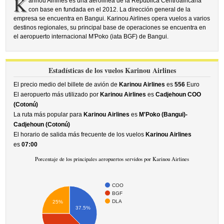
K
arinou Airlines es una aerolínea de la República Centroafricana
con base en fundada en el 2012. La dirección general de la
empresa se encuentra en Bangui. Karinou Airlines opera vuelos a varios
destinos regionales, su principal base de operaciones se encuentra en
el aeropuerto internacional M'Poko (iata BGF) de Bangui.
Estadísticas de los vuelos Karinou Airlines
El precio medio del billete de avión de
Karinou Airlines
es
556
Euro
El aeropuerto más utilizado por
Karinou Airlines
es
Cadjehoun COO
(Cotonú)
La ruta más popular para
Karinou Airlines
es
M'Poko (Bangui)-
Cadjehoun (Cotonú)
El horario de salida más frecuente de los vuelos
Karinou Airlines
es
07:00
Porcentaje de los principales aeropuertos servidos por Karinou Airlines
COO
BGF
DLA
25%
37.5%