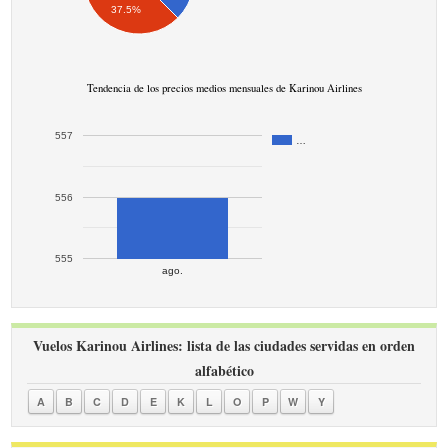
37.5%
Tendencia de los precios medios mensuales de Karinou Airlines
557
…
556
555
ago.
Vuelos Karinou Airlines: lista de las ciudades servidas en orden
alfabético
A
B
C
D
E
K
L
O
P
W
Y