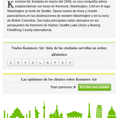
K
enmore Air, fundada en marzo del 1946, es una compañia aérea
estadunidense con base en Kenmore, Washington, USA en el lago
Washington al norte de Seattle. Opera vuelos de línea y charter
panorámicos en las destinaciones de western Washington y en la zona
de British Columbia. Sus hubs principales setsn ubicados en los
aeropuertos de Kenmore Air Harbor, Seattle Lake Union y Boeing
Field/King County International.
Vuelos Kenmore Air: lista de las ciudades servidas en orden
alfabético
C
E
F
K
L
N
P
S
V
Las opiniones de los clientes sobre Kenmore Air
Total opiniones:
0
Escribe una opinión