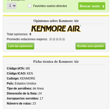
Favoritos vuelos directos
Opiniones sobre Kenmore Air
Total opiniones:
0
Promedio votaciones viajeros:
Leer las opiniones
Escribe una opinión
Ficha técnica de Kenmore Air
Código IATA:
M5
Código ICAO:
KEN
Callsign:
KENMORE
País:
Estados Unidos
Tipo de aerolínea:
de linea
Dimensión de la flota:
24
Aeropuertos servidos:
17
Número de rutas:
23