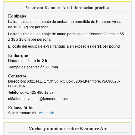
Volar con Kenmore Air: información práctica
Equipajes
La franquicia del equipaje de embarque permitido de Kenmore Air es
de
10/20 kg
por persona
La franquicia del equipaje de mano permitido de Kenmore Air es de
55
x 35 x 25 cm
por persona
El costo del equipaje extra franquicia en exceso es de
$1 per pound
Embarque
Horario de check in:
2 h
Tiempo de aceptación:
60 min
Contactos
Dirección:
6321 N.E. 175th St., PO Box 82064,Kenmore, WA 98028-
0064,USA
Teléfono:
+1 425 486 12 57
eMail:
reservations@kenmoreair.com
Enlaces útiles
Sitio Kenmore Air:
Abrir sitio
Vuelos y opiniones sobre Kenmore Air