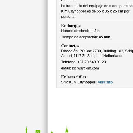
La franquicia del equipaje de mano permitid
Klm Cityhopper es de
55 x 35 x 25 cm
por
persona
Embarque
Horario de check in:
2 h
Tiempo de aceptación:
45 min
Contactos
Dirección:
PO Box 7700, Building 102, Schi
Airport, 1117 ZL Schiphol, Netherlands
Teléfono:
+31 20 649 91 23
eMail:
klc.ws@klm.com
Enlaces útiles
Sitio KLM Cityhopper:
Abrir sitio