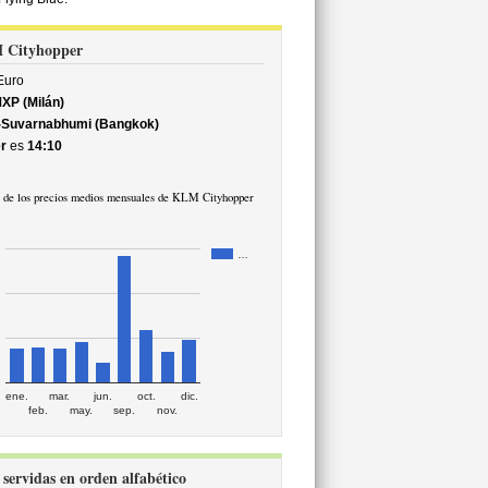
M Cityhopper
uro
XP (Milán)
)-Suvarnabhumi (Bangkok)
r
es
14:10
 de los precios medios mensuales de KLM Cityhopper
…
ene.
mar.
jun.
oct.
dic.
feb.
may.
sep.
nov.
servidas en orden alfabético