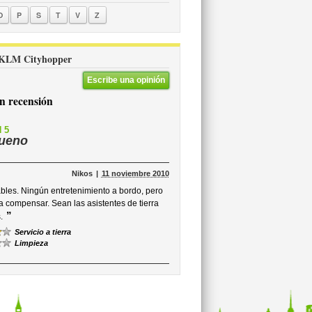
O
P
S
T
V
Z
re KLM Cityhopper
Escribe una opinión
 recensión
 5
ueno
Nikos
11 noviembre 2010
bles. Ningún entretenimiento a bordo, pero
 compensar. Sean las asistentes de tierra
”
.
Servicio a tierra
Limpieza