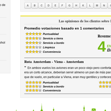
o de
A
B
C
D
E
F
G
H
K
L
M
N
Las opiniones de los clientes sob
Promedio votaciones basado en 1 comentarios
Puntualidad
Resumen
Servicio a tierra
4
phol
Servicio a bordo
EN
Limpieza
B
Conveniencia
Ruta
Amsterdam - Viena - Amsterdam
“
En ambos vuelos los aviones eran un poco viejo pero conforta
era un corto alcance, deberian servir almeno un pan de más para
que de vuelo, en particular a Viena, eran muy gentiles y corteces
Puntualidad
Servicio a bordo
Conveniencia