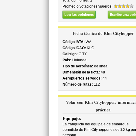
Total opiniones:
1
Promedio votaciones viajeros:
Leer las opiniones
Escribe una opi
Ficha técnica de Klm Cityhopper
Código IATA:
WA
Código ICAO:
KLC
Callsign:
CITY
País:
Holanda
Tipo de aerolínea:
de linea
Dimensión de la flota:
48
Aeropuertos servidos:
44
Número de rutas:
112
Volar con Klm Cityhopper: informac
práctica
Equipajes
La franquicia del equipaje de embarque
permitido de Klm Cityhopper es de
20 kg
po
persona