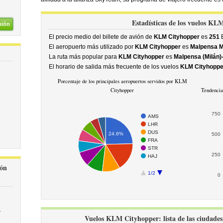
Estadísticas de los vuelos KL
nión
El precio medio del billete de avión de
KLM Cityhopper
es
251
E
El aeropuerto más utilizado por
KLM Cityhopper
es
Malpensa M
La ruta más popular para
KLM Cityhopper
es
Malpensa (Milán
El horario de salida más frecuente de los vuelos
KLM Cityhoppe
Porcentaje de los principales aeropuertos servidos por KLM
Cityhopper
Tendencia
750
AMS
LHR
DUS
24.6%
500
FRA
STR
250
HAJ
ión
1/2
0
r
Vuelos KLM Cityhopper: lista de las ciudades 