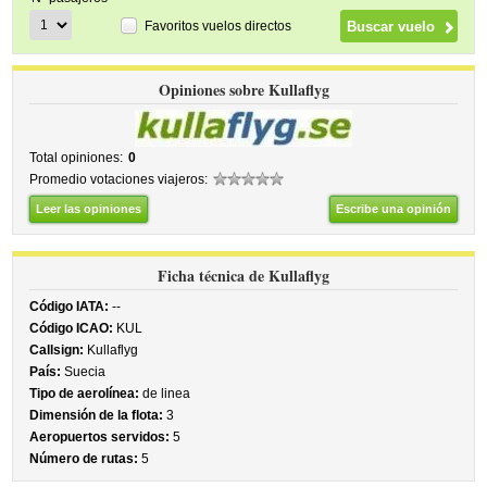
Favoritos vuelos directos
Opiniones sobre Kullaflyg
Total opiniones:
0
Promedio votaciones viajeros:
Leer las opiniones
Escribe una opinión
Ficha técnica de Kullaflyg
Código IATA:
--
Código ICAO:
KUL
Callsign:
Kullaflyg
País:
Suecia
Tipo de aerolínea:
de linea
Dimensión de la flota:
3
Aeropuertos servidos:
5
Número de rutas:
5