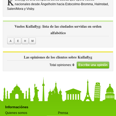
K
nacionales desde Ängelholm hacia Estocolmo-Bromma, Halmstad,
Salen/Mora y Visby.
Vuelos Kullaflyg: lista de las ciudades servidas en orden
alfabético
A
E
H
M
Las opiniones de los clientes sobre Kullaflyg
Total opiniones:
0
Escribe una opinión
Informaciónes
Quienes somos
Prensa