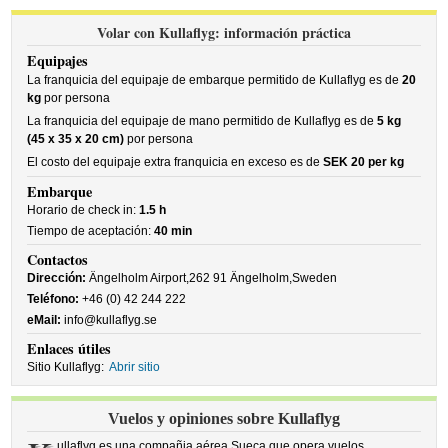
Volar con Kullaflyg: información práctica
Equipajes
La franquicia del equipaje de embarque permitido de Kullaflyg es de
20
kg
por persona
La franquicia del equipaje de mano permitido de Kullaflyg es de
5 kg
(45 x 35 x 20 cm)
por persona
El costo del equipaje extra franquicia en exceso es de
SEK 20 per kg
Embarque
Horario de check in:
1.5 h
Tiempo de aceptación:
40 min
Contactos
Dirección:
Ängelholm Airport,262 91 Ängelholm,Sweden
Teléfono:
+46 (0) 42 244 222
eMail:
info@kullaflyg.se
Enlaces útiles
Sitio Kullaflyg:
Abrir sitio
Vuelos y opiniones sobre Kullaflyg
ullaflyg es una compañia aérea Sueca que opera vuelos