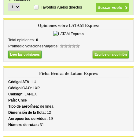
Favoritos vuelos directos
Opiniones sobre LATAM Express
Total opiniones:
0
Promedio votaciones viajeros:
Leer las opiniones
Escribe una opinión
Ficha técnica de Latam Express
Código IATA:
LU
Código ICAO:
LXP
Callsign:
LANEX
País:
Chile
Tipo de aerolínea:
de linea
Dimensión de la flota:
12
Aeropuertos servidos:
19
Número de rutas:
31