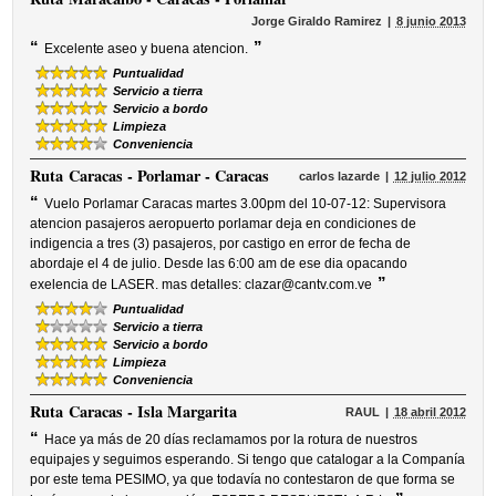
Jorge Giraldo Ramirez
8 junio 2013
“
”
Excelente aseo y buena atencion.
Puntualidad
Servicio a tierra
Servicio a bordo
Limpieza
Conveniencia
Ruta
Caracas - Porlamar - Caracas
carlos lazarde
12 julio 2012
“
Vuelo Porlamar Caracas martes 3.00pm del 10-07-12: Supervisora
atencion pasajeros aeropuerto porlamar deja en condiciones de
indigencia a tres (3) pasajeros, por castigo en error de fecha de
abordaje el 4 de julio. Desde las 6:00 am de ese dia opacando
”
exelencia de LASER. mas detalles: clazar@cantv.com.ve
Puntualidad
Servicio a tierra
Servicio a bordo
Limpieza
Conveniencia
Ruta
Caracas - Isla Margarita
RAUL
18 abril 2012
“
Hace ya más de 20 días reclamamos por la rotura de nuestros
equipajes y seguimos esperando. Si tengo que catalogar a la Companía
por este tema PESIMO, ya que todavía no contestaron de que forma se