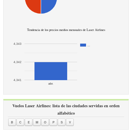
Tendencia de los precios medios mensuales de Laser Airlines
4,343
…
4,342
4,341
abr.
Vuelos Laser Airlines: lista de las ciudades servidas en orden
alfabético
B
C
E
M
O
P
S
V