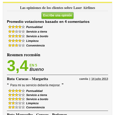
Las opiniones de los clientes sobre Laser Airlines
Escribe una opinión
Promedio votaciones basado en 4 comentarios
Puntualidad
Servicio a tierra
Servicio a bordo
Limpieza
Conveniencia
Resumen recensión
3,4
EN 5
Bueno
Ruta
Caracas - Margarita
camila
14 julio 2013
“
”
Para mi su servicio debería mejorar.
Puntualidad
Servicio a tierra
Servicio a bordo
Limpieza
Conveniencia
Ruta
Maracaibo - Caracas - Porlamar