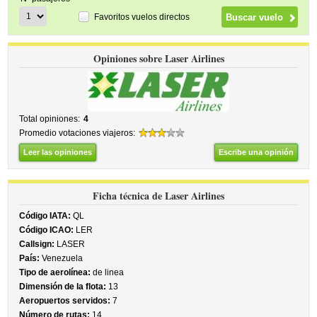
Favoritos vuelos directos
Opiniones sobre Laser Airlines
Total opiniones:
4
Promedio votaciones viajeros:
Leer las opiniones
Escribe una opinión
Ficha técnica de Laser Airlines
Código IATA:
QL
Código ICAO:
LER
Callsign:
LASER
País:
Venezuela
Tipo de aerolínea:
de linea
Dimensión de la flota:
13
Aeropuertos servidos:
7
Número de rutas:
14