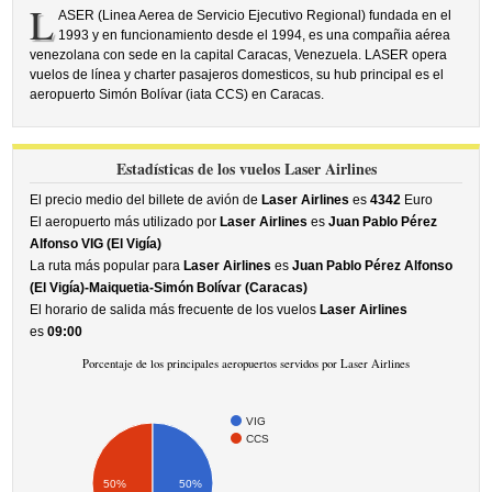
L
ASER (Linea Aerea de Servicio Ejecutivo Regional) fundada en el
1993 y en funcionamiento desde el 1994, es una compañia aérea
venezolana con sede en la capital Caracas, Venezuela. LASER opera
vuelos de línea y charter pasajeros domesticos, su hub principal es el
aeropuerto Simón Bolívar (iata CCS) en Caracas.
Estadísticas de los vuelos Laser Airlines
El precio medio del billete de avión de
Laser Airlines
es
4342
Euro
El aeropuerto más utilizado por
Laser Airlines
es
Juan Pablo Pérez
Alfonso VIG (El Vigía)
La ruta más popular para
Laser Airlines
es
Juan Pablo Pérez Alfonso
(El Vigía)-Maiquetia-Simón Bolívar (Caracas)
El horario de salida más frecuente de los vuelos
Laser Airlines
es
09:00
Porcentaje de los principales aeropuertos servidos por Laser Airlines
VIG
CCS
50%
50%