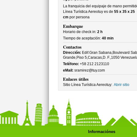
La franquicia del equipaje de mano permitid
Línea Turística Aereotuy es de
55 x 35 x 25
cm
por persona
Embarque
Horario de check in:
2 h
Tiempo de aceptación:
40 min
Contactos
Dirección:
Edif.Gran Sabana,Boulevard Sa
Grande,Piso 5,Caracas,D. F.,1050 Venezuel
Teléfono:
+58 212 2123110
eMail:
sramirez@tuy.com
Enlaces útiles
Sitio Línea Turística Aereotuy:
Abrir sitio
Informaciónes