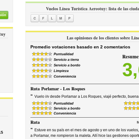
Vuelos Línea Turística Aereotuy: lista de las ciud
nión
C
F
L
M
P
tuy
Las opiniones de los clientes sobre Lín
Promedio votaciones basado en 2 comentarios
Puntualidad
Resumen
Servicio a tierra
3
Servicio a bordo
Limpieza
Conveniencia
Ruta
Porlamar - Los Roques
“
Vuelo i/v desde Porlamar a Los Roques, viajé perfecto, buen
Puntualidad
Servicio a bordo
Conveniencia
Ruta
M
“
Estuve en su país en el mes de agosto y en uno de los vuelos
15
a Porlamar, me rompieron la maleta. Allí hice las gestiones opo