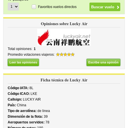
Favoritos vuelos directos
Opiniones sobre Lucky Air
Total opiniones:
1
Promedio votaciones viajeros:
Leer las opiniones
Escribe una opinión
Ficha técnica de Lucky Air
Código IATA:
8L
Código ICAO:
LKE
Callsign:
LUCKY AIR
País:
China
Tipo de aerolínea:
de linea
Dimensión de la flota:
39
Aeropuertos servidos:
78