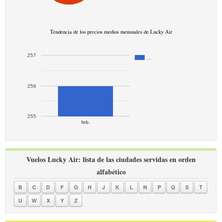
Tendencia de los precios medios mensuales de Lucky Air
257
…
256
255
feb.
Vuelos Lucky Air: lista de las ciudades servidas en orden
alfabético
B
C
D
F
G
H
J
K
L
N
P
Q
S
T
U
W
X
Y
Z