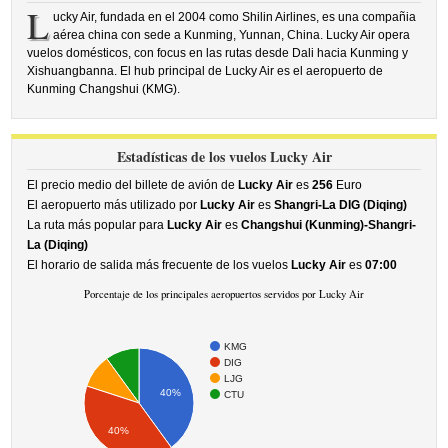
L
ucky Air, fundada en el 2004 como Shilin Airlines, es una compañia
aérea china con sede a Kunming, Yunnan, China. Lucky Air opera
vuelos domésticos, con focus en las rutas desde Dali hacia Kunming y
Xishuangbanna. El hub principal de Lucky Air es el aeropuerto de
Kunming Changshui (KMG).
Estadísticas de los vuelos Lucky Air
El precio medio del billete de avión de
Lucky Air
es
256
Euro
El aeropuerto más utilizado por
Lucky Air
es
Shangri-La DIG (Diqing)
La ruta más popular para
Lucky Air
es
Changshui (Kunming)-Shangri-
La (Diqing)
El horario de salida más frecuente de los vuelos
Lucky Air
es
07:00
Porcentaje de los principales aeropuertos servidos por Lucky Air
KMG
DIG
LJG
40%
CTU
40%