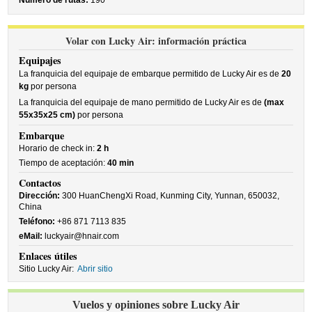
Número de rutas:
190
Volar con Lucky Air: información práctica
Equipajes
La franquicia del equipaje de embarque permitido de Lucky Air es de
20
kg
por persona
La franquicia del equipaje de mano permitido de Lucky Air es de
(max
55x35x25 cm)
por persona
Embarque
Horario de check in:
2 h
Tiempo de aceptación:
40 min
Contactos
Dirección:
300 HuanChengXi Road, Kunming City, Yunnan, 650032,
China
Teléfono:
+86 871 7113 835
eMail:
luckyair@hnair.com
Enlaces útiles
Sitio Lucky Air:
Abrir sitio
Vuelos y opiniones sobre Lucky Air