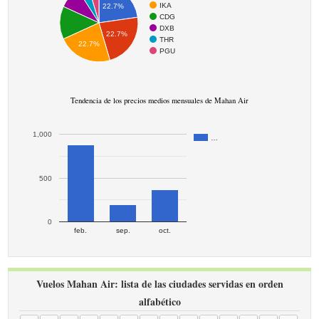
IKA
22.7%
CDG
DXB
22.7%
THR
22.7%
PGU
Tendencia de los precios medios mensuales de Mahan Air
1,000
…
500
0
feb.
sep.
oct.
Vuelos Mahan Air: lista de las ciudades servidas en orden
alfabético