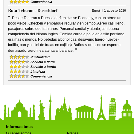
Conveniencia
Ruta
Teheran - Dusseldorf
Ernst
1 agosto 2010
“
Desde Teheran a Duesseldorf en classe Economy, con un aéreo un
poco viejos. Check-in y embarque regular y en tiempo. Aéreo casi lleno,
pasajeros sobretodo iranianos. Personal cordial y atento, con buena
competencia del idioma inglés. Comida carne o pollo en estilo persiano
era más o menos. No bebidas alcohólicas, desayuno ligero(huevos-
tortilla, pan y coctel de frutas en cajitas). Baños sucios, no se esperen
”
demasiado, aerolinea atenta al balance.
Puntualidad
Servicio a tierra
Servicio a bordo
Limpieza
Conveniencia
Informaciónes
Quienes somos
Prensa