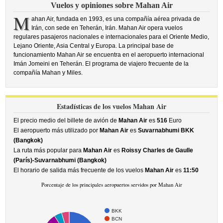
Vuelos y opiniones sobre Mahan Air
M
ahan Air, fundada en 1993, es una compañía aérea privada de
Irán, con sede en Teherán, Irán. Mahan Air opera vuelos
regulares pasajeros nacionales e internacionales para el Oriente Medio,
Lejano Oriente, Asia Central y Europa. La principal base de
funcionamiento Mahan Air se encuentra en el aeropuerto internacional
Imán Jomeini en Teherán. El programa de viajero frecuente de la
compañía Mahan y Miles.
Estadísticas de los vuelos Mahan Air
El precio medio del billete de avión de
Mahan Air
es
516
Euro
El aeropuerto más utilizado por
Mahan Air
es
Suvarnabhumi BKK
(Bangkok)
La ruta más popular para
Mahan Air
es
Roissy Charles de Gaulle
(París)-Suvarnabhumi (Bangkok)
El horario de salida más frecuente de los vuelos
Mahan Air
es
11:50
Porcentaje de los principales aeropuertos servidos por Mahan Air
BKK
BCN