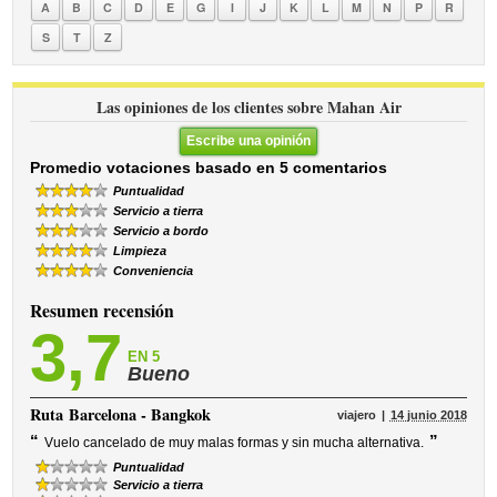
A
B
C
D
E
G
I
J
K
L
M
N
P
R
S
T
Z
Las opiniones de los clientes sobre Mahan Air
Escribe una opinión
Promedio votaciones basado en 5 comentarios
Puntualidad
Servicio a tierra
Servicio a bordo
Limpieza
Conveniencia
Resumen recensión
3,7
EN 5
Bueno
Ruta
Barcelona - Bangkok
viajero
14 junio 2018
“
”
Vuelo cancelado de muy malas formas y sin mucha alternativa.
Puntualidad
Servicio a tierra