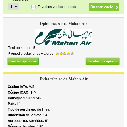
Favoritos vuelos directos
Opiniones sobre Mahan Air
Total opiniones:
5
Promedio votaciones viajeros:
Leer las opiniones
Escribe una opinión
Ficha técnica de Mahan Air
Código IATA:
W5
Código ICAO:
IRM
Callsign:
MAHAN AIR
País:
Irán
Tipo de aerolínea:
de linea
Dimensión de la flota:
54
Aeropuertos servidos:
61
Número de rutas:
182