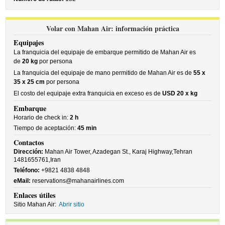
Volar con Mahan Air: información práctica
Equipajes
La franquicia del equipaje de embarque permitido de Mahan Air es
de
20 kg
por persona
La franquicia del equipaje de mano permitido de Mahan Air es de
55 x
35 x 25 cm
por persona
El costo del equipaje extra franquicia en exceso es de
USD 20 x kg
Embarque
Horario de check in:
2 h
Tiempo de aceptación:
45 min
Contactos
Dirección:
Mahan Air Tower, Azadegan St., Karaj Highway,Tehran
1481655761,Iran
Teléfono:
+9821 4838 4848
eMail:
reservations@mahanairlines.com
Enlaces útiles
Sitio Mahan Air:
Abrir sitio