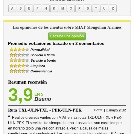
A
B
E
F
H
K
M
O
P
S
T
U
Z
Las opiniones de los clientes sobre MIAT Mongolian Airlines
Escribe una opinión
Promedio votaciones basado en 2 comentarios
Puntualidad
Servicio a tierra
Servicio a bordo
Limpieza
Conveniencia
Resumen recensión
3,9
EN 5
Bueno
Ruta
TXL-ULN-TXL - PEK-ULN-PEK
Bette
8 mayo 2012
“
Realicé diversos vuelos con MIAT en las rutas TXL-ULN-TXL y PEK-
ULN-PEK. El servicio fue siempre bueno. Los vuelos son casi siempre
en horario (solo una vez con atraso a Pekin a causa de malas
condiciones meteorologicas). Los aviones estan bien cuidado. El Airbus