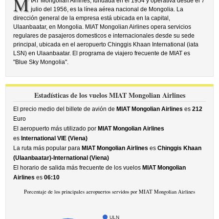
M
IAT Mongolian Airlines, fundada en el 1954 y operativa desde el 7
julio del 1956, es la línea aérea nacional de Mongolia. La
dirección general de la empresa está ubicada en la capital,
Ulaanbaatar, en Mongolia. MIAT Mongolian Airlines opera servicios
regulares de pasajeros domesticos e internacionales desde su sede
principal, ubicada en el aeropuerto Chinggis Khaan International (iata
LSN) en Ulaanbaatar. El programa de viajero frecuente de MIAT es
"Blue Sky Mongolia".
Estadísticas de los vuelos MIAT Mongolian Airlines
El precio medio del billete de avión de
MIAT Mongolian Airlines
es
212
Euro
El aeropuerto más utilizado por
MIAT Mongolian Airlines
es
International VIE (Viena)
La ruta más popular para
MIAT Mongolian Airlines
es
Chinggis Khaan
(Ulaanbaatar)-International (Viena)
El horario de salida más frecuente de los vuelos
MIAT Mongolian
Airlines
es
06:10
Porcentaje de los principales aeropuertos servidos por MIAT Mongolian Airlines
ULN