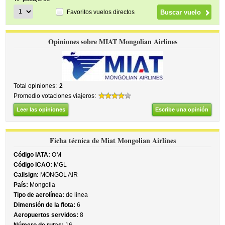
Favoritos vuelos directos
Opiniones sobre MIAT Mongolian Airlines
Total opiniones:
2
Promedio votaciones viajeros:
Leer las opiniones
Escribe una opinión
Ficha técnica de Miat Mongolian Airlines
Código IATA:
OM
Código ICAO:
MGL
Callsign:
MONGOL AIR
País:
Mongolia
Tipo de aerolínea:
de linea
Dimensión de la flota:
6
Aeropuertos servidos:
8