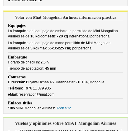
Número de rutas:
16
Volar con Miat Mongolian Airlines: información práctica
Equipajes
La franquicia del equipaje de embarque permitido de Miat Mongolian
Airlines es de
10 kg domestic - 20 kg international
por persona
La franquicia del equipaje de mano permitido de Miat Mongolian
Airlines es de
5 kg (max 55x35x25 cm)
por persona
Embarque
Horario de check in:
2.5 h
Tiempo de aceptación:
45 min
Contactos
Dirección:
Buyant-Ukhaa 45 Ulaanbaatar 210134, Mongolia
Teléfono:
+976 11 379 935
eMail:
reservation@miat.com
Enlaces útiles
Sitio MIAT Mongolian Airlines:
Abrir sitio
Vuelos y opiniones sobre MIAT Mongolian Airlines