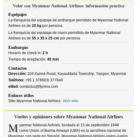
Volar con Myanmar National Airlines: información práctica
Equipajes
La franquicia del equipaje de embarque permitido de Myanmar National
Airlines es de
20 kg
por persona
La franquicia del equipaje de mano permitido de Myanmar National
Airlines es de
55 x 35 x 25 cm
por persona
Embarque
Horario de check in:
2 h
Tiempo de aceptación:
40 min
Contactos
Dirección:
104 Kanna Road, Kayauktada Township, Yangon, Myanmar
Teléfono:
+95 1 378603/ 377840
eMail:
contactus@flymna.com
Enlaces útiles
Sitio Myanmar National Airlines:
Abrir sitio
Vuelos y opiniones sobre Myanmar National Airlines
M
yanmar National Airlines, fundada el 15 de septiembre 1948
como Union of Burma Airways (UBA) es la aerolínea nacional de
Myanmar, con sede en Yangón. Myanmar National Airlines opera vuelos