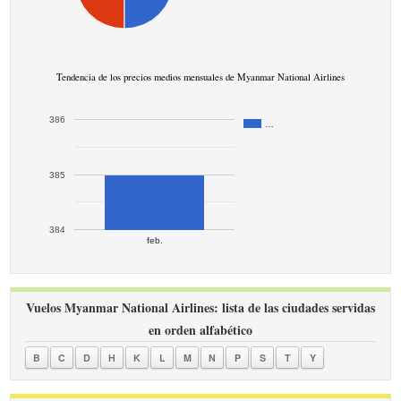
Tendencia de los precios medios mensuales de Myanmar National Airlines
386
…
385
384
feb.
Vuelos Myanmar National Airlines: lista de las ciudades servidas
en orden alfabético
B
C
D
H
K
L
M
N
P
S
T
Y