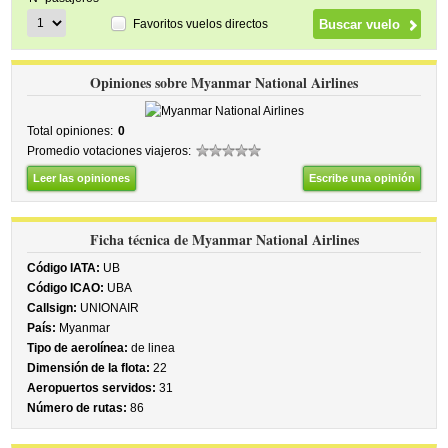
Favoritos vuelos directos
Opiniones sobre Myanmar National Airlines
Total opiniones:
0
Promedio votaciones viajeros:
Leer las opiniones
Escribe una opinión
Ficha técnica de Myanmar National Airlines
Código IATA:
UB
Código ICAO:
UBA
Callsign:
UNIONAIR
País:
Myanmar
Tipo de aerolínea:
de linea
Dimensión de la flota:
22
Aeropuertos servidos:
31
Número de rutas:
86