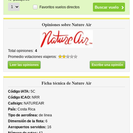
Favoritos vuelos directos
Opiniones sobre Nature Air
Total opiniones:
4
Promedio votaciones viajeros:
Leer las opiniones
Escribe una opinión
Ficha técnica de Nature Air
Código IATA:
5C
Código ICAO:
NRR
Callsign:
NATUREAIR
País:
Costa Rica
Tipo de aerolínea:
de linea
Dimensión de la flota:
6
Aeropuertos servidos:
16