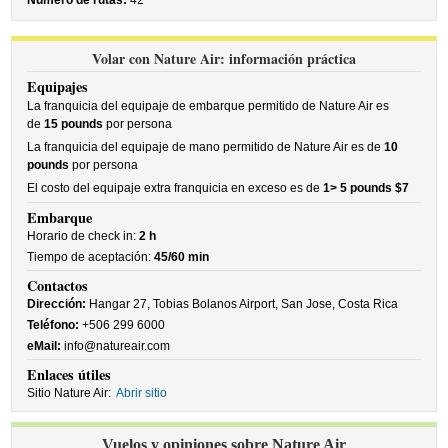
Número de rutas:
42
Volar con Nature Air: información práctica
Equipajes
La franquicia del equipaje de embarque permitido de Nature Air es
de
15 pounds
por persona
La franquicia del equipaje de mano permitido de Nature Air es de
10
pounds
por persona
El costo del equipaje extra franquicia en exceso es de
1> 5 pounds $7
Embarque
Horario de check in:
2 h
Tiempo de aceptación:
45/60 min
Contactos
Dirección:
Hangar 27, Tobias Bolanos Airport, San Jose, Costa Rica
Teléfono:
+506 299 6000
eMail:
info@natureair.com
Enlaces útiles
Sitio Nature Air:
Abrir sitio
Vuelos y opiniones sobre Nature Air