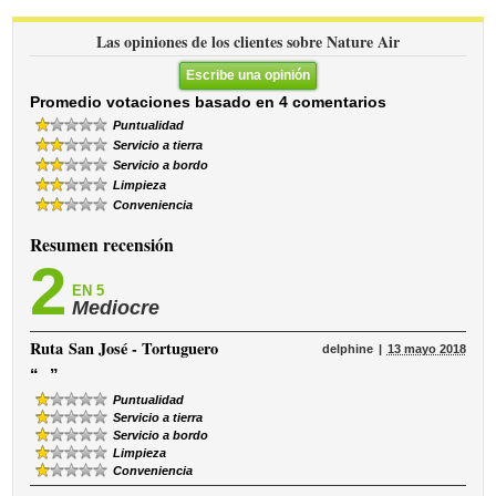
Las opiniones de los clientes sobre Nature Air
Escribe una opinión
Promedio votaciones basado en 4 comentarios
Puntualidad
Servicio a tierra
Servicio a bordo
Limpieza
Conveniencia
Resumen recensión
2
EN 5
Mediocre
Ruta
San José - Tortuguero
delphine
13 mayo 2018
“
”
Puntualidad
Servicio a tierra
Servicio a bordo
Limpieza
Conveniencia