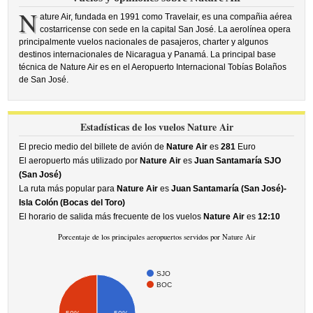
N
ature Air, fundada en 1991 como Travelair, es una compañia aérea
costarricense con sede en la capital San José. La aerolínea opera
principalmente vuelos nacionales de pasajeros, charter y algunos
destinos internacionales de Nicaragua y Panamá. La principal base
técnica de Nature Air es en el Aeropuerto Internacional Tobías Bolaños
de San José.
Estadísticas de los vuelos Nature Air
El precio medio del billete de avión de
Nature Air
es
281
Euro
El aeropuerto más utilizado por
Nature Air
es
Juan Santamaría SJO
(San José)
La ruta más popular para
Nature Air
es
Juan Santamaría (San José)-
Isla Colón (Bocas del Toro)
El horario de salida más frecuente de los vuelos
Nature Air
es
12:10
Porcentaje de los principales aeropuertos servidos por Nature Air
SJO
BOC