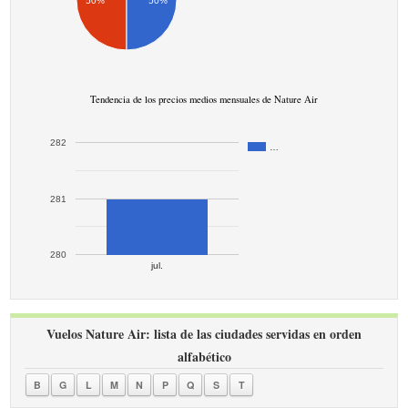
50%
50%
Tendencia de los precios medios mensuales de Nature Air
282
…
281
280
jul.
Vuelos Nature Air: lista de las ciudades servidas en orden
alfabético
B
G
L
M
N
P
Q
S
T