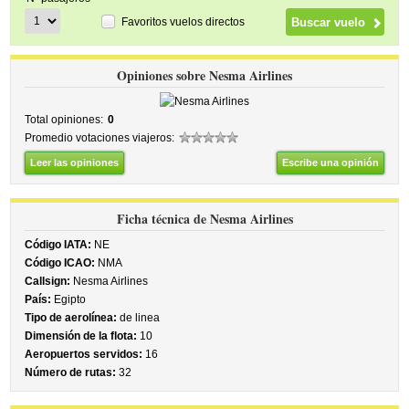
Favoritos vuelos directos
Opiniones sobre Nesma Airlines
Total opiniones:
0
Promedio votaciones viajeros:
Leer las opiniones
Escribe una opinión
Ficha técnica de Nesma Airlines
Código IATA:
NE
Código ICAO:
NMA
Callsign:
Nesma Airlines
País:
Egipto
Tipo de aerolínea:
de linea
Dimensión de la flota:
10
Aeropuertos servidos:
16
Número de rutas:
32