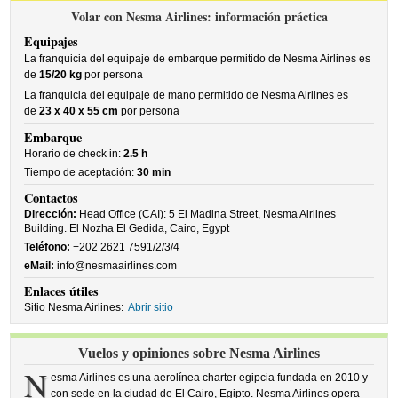
Volar con Nesma Airlines: información práctica
Equipajes
La franquicia del equipaje de embarque permitido de Nesma Airlines es
de
15/20 kg
por persona
La franquicia del equipaje de mano permitido de Nesma Airlines es
de
23 x 40 x 55 cm
por persona
Embarque
Horario de check in:
2.5 h
Tiempo de aceptación:
30 min
Contactos
Dirección:
Head Office (CAI): 5 El Madina Street, Nesma Airlines
Building. El Nozha El Gedida, Cairo, Egypt
Teléfono:
+202 2621 7591/2/3/4
eMail:
info@nesmaairlines.com
Enlaces útiles
Sitio Nesma Airlines:
Abrir sitio
Vuelos y opiniones sobre Nesma Airlines
N
esma Airlines es una aerolínea charter egipcia fundada en 2010 y
con sede en la ciudad de El Cairo, Egipto. Nesma Airlines opera