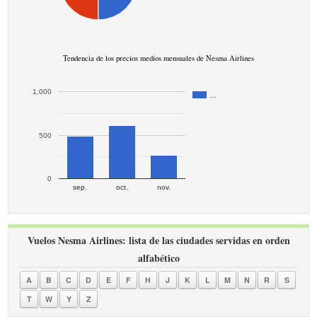
Tendencia de los precios medios mensuales de Nesma Airlines
1,000
…
500
0
sep.
oct.
nov.
Vuelos Nesma Airlines: lista de las ciudades servidas en orden
alfabético
A
B
C
D
E
F
H
J
K
L
M
N
R
S
T
W
Y
Z