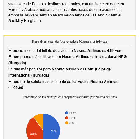
vuelos desde Egipto a destinos regionales, con un fuerte enfoque en
Europa y Arabia Saudita. Las principales bases de operación de la
empresa se??encuentran en los aeropuertos de El Cairo, Sharm el
Sheikh y Hurghada.
Estadísticas de los vuelos Nesma Airlines
El precio medio del billete de avión de
Nesma Airlines
es
449
Euro
El aeropuerto más utilizado por
Nesma Airlines
es
International HRG
(Hurgada)
La ruta más popular para
Nesma Airlines
es
Halle (Leipzig)-
International (Hurgada)
El horario de salida más frecuente de los vuelos
Nesma Airlines
es
09:00
Porcentaje de los principales aeropuertos servidos por Nesma Airlines
HRG
LEJ
SXF
50%
40%