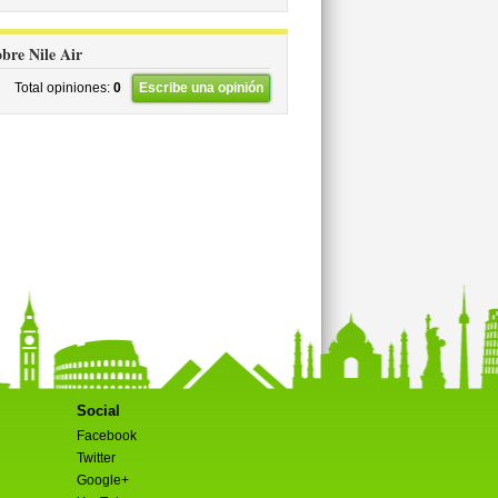
obre Nile Air
Total opiniones:
0
Escribe una opinión
Social
Facebook
Twitter
Google+