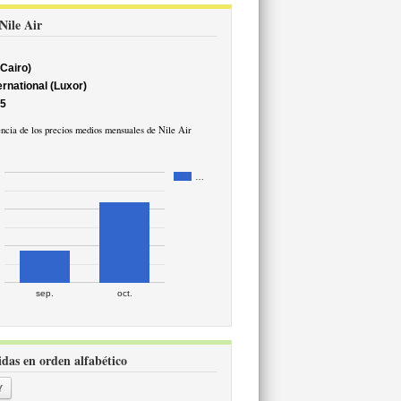
 Nile Air
 Cairo)
ternational (Luxor)
35
ncia de los precios medios mensuales de Nile Air
…
sep.
oct.
vidas en orden alfabético
Y