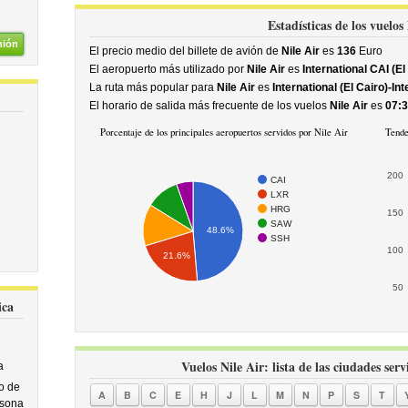
Estadísticas de los vuelos
nión
El precio medio del billete de avión de
Nile Air
es
136
Euro
El aeropuerto más utilizado por
Nile Air
es
International CAI (El
La ruta más popular para
Nile Air
es
International (El Cairo)-In
El horario de salida más frecuente de los vuelos
Nile Air
es
07:
Porcentaje de los principales aeropuertos servidos por Nile Air
Tende
200
CAI
LXR
HRG
150
SAW
48.6%
SSH
100
21.6%
50
ica
Vuelos Nile Air: lista de las ciudades ser
a
o de
A
B
C
E
H
J
L
M
N
P
S
T
rsona