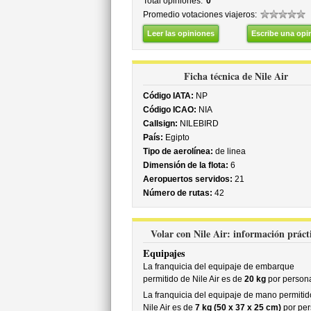
Total opiniones:
0
Promedio votaciones viajeros:
Leer las opiniones
Escribe una opi
Ficha técnica de Nile Air
Código IATA:
NP
Código ICAO:
NIA
Callsign:
NILEBIRD
País:
Egipto
Tipo de aerolínea:
de linea
Dimensión de la flota:
6
Aeropuertos servidos:
21
Número de rutas:
42
Volar con Nile Air: información práct
Equipajes
La franquicia del equipaje de embarque
permitido de Nile Air es de
20 kg
por person
La franquicia del equipaje de mano permitid
Nile Air es de
7 kg (50 x 37 x 25 cm)
por pe