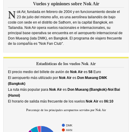
Vuelos y opiniones sobre Nok Air
N
ok Air, fundada en febrero de 2004 y en funcionamiento desde el
23 de julio del mismo año, es una aerolínea tailandés de bajo
coste con sede en el distrito de Sathorn, en la capital Bangkok, en
Tailandia. Nok Air opera vuelos nacionales e internacionales, su
principal base operativa se encuentra en el aeropuerto internacional de
Don Mueang (iata DMK), en Bangkok. El programa de viajero frecuente
de la compañía es "Nok Fan Club".
Estadísticas de los vuelos Nok Air
El precio medio del billete de avión de
Nok Air
es
58
Euro
El aeropuerto más utilizado por
Nok Air
es
Don Mueang DMK
(Bangkok)
La ruta más popular para
Nok Air
es
Don Mueang (Bangkok)-Noi Bai
(Hanoi)
El horario de salida más frecuente de los vuelos
Nok Air
es
06:10
Porcentaje de los principales aeropuertos servidos por Nok Air
DMK
HAN