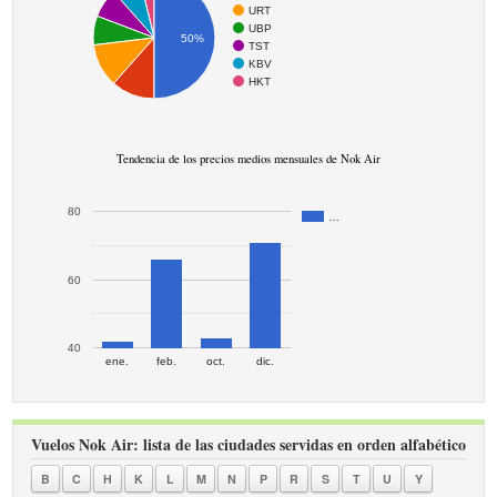
URT
UBP
50%
TST
KBV
HKT
Tendencia de los precios medios mensuales de Nok Air
80
…
60
40
ene.
feb.
oct.
dic.
Vuelos Nok Air: lista de las ciudades servidas en orden alfabético
B
C
H
K
L
M
N
P
R
S
T
U
Y