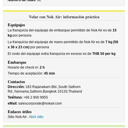
Número de rutas:
92
Volar con Nok Air: información práctica
Equipajes
La franquicia del equipaje de embarque permitido de Nok Air es de
15
kg
por persona
La franquicia del equipaje de mano permitido de Nok Air es de
7 kg (56
x 36 x 23 cm)
por persona
El costo del equipaje extra franquicia en exceso es de
THB 50 per kg
Embarque
Horario de check in:
2 h
Tiempo de aceptación:
45 min
Contactos
Dirección:
183 Rajanakarn Bld.,South Sathorn
Rd.,Yannama,Sathorn,Bangkok 10120,Thailand
Teléfono:
+66 2 900 9955
eMail:
salescorporate@nokair.com
Enlaces útiles
Sitio Nok Air:
Abrir sitio