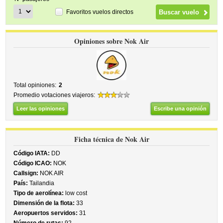
Favoritos vuelos directos
Opiniones sobre Nok Air
Total opiniones:
2
Promedio votaciones viajeros:
Leer las opiniones
Escribe una opinión
Ficha técnica de Nok Air
Código IATA:
DD
Código ICAO:
NOK
Callsign:
NOK AIR
País:
Tailandia
Tipo de aerolínea:
low cost
Dimensión de la flota:
33
Aeropuertos servidos:
31