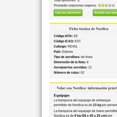
Total opiniones:
1
Promedio votaciones viajeros:
Leer las opiniones
Escribe una opi
Ficha técnica de Nordica
Código IATA:
EE
Código ICAO:
EST
Callsign:
REVAL
País:
Estonia
Tipo de aerolínea:
de linea
Dimensión de la flota:
8
Aeropuertos servidos:
21
Número de rutas:
62
Volar con Nordica: información práct
Equipajes
La franquicia del equipaje de embarque
permitido de Nordica es de
23 kg
por perso
La franquicia del equipaje de mano permitid
Nordica es de
8 kg (56 x 45 x 25 cm)
por