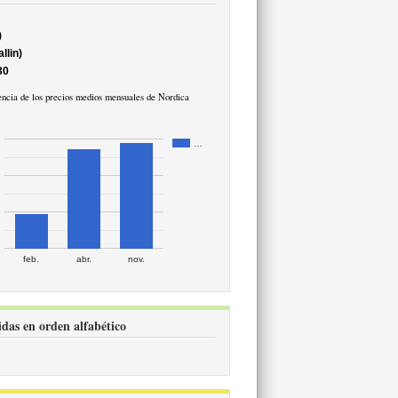
)
llin)
30
ncia de los precios medios mensuales de Nordica
…
feb.
abr.
nov.
idas en orden alfabético