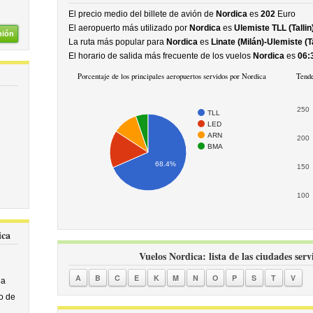
El precio medio del billete de avión de
Nordica
es
202
Euro
El aeropuerto más utilizado por
Nordica
es
Ulemiste TLL (Tallin
nión
La ruta más popular para
Nordica
es
Linate (Milán)-Ulemiste (Ta
El horario de salida más frecuente de los vuelos
Nordica
es
06:
Porcentaje de los principales aeropuertos servidos por Nordica
Tende
250
TLL
LED
ARN
200
BMA
68.4%
150
100
ica
Vuelos Nordica: lista de las ciudades serv
A
B
C
E
K
M
N
O
P
S
T
V
na
o de