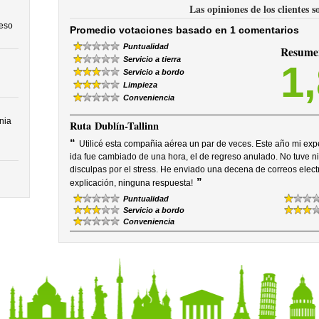
Las opiniones de los clientes 
ceso
Promedio votaciones basado en 1 comentarios
Puntualidad
Resumen
Servicio a tierra
1
Servicio a bordo
Limpieza
Conveniencia
nia
Ruta
Dublín-Tallinn
“
Utilicé esta compañia aérea un par de veces. Este año mi expe
ida fue cambiado de una hora, el de regreso anulado. No tuve ni
disculpas por el stress. He enviado una decena de correos elec
”
explicación, ninguna respuesta!
Puntualidad
Servicio a bordo
Conveniencia