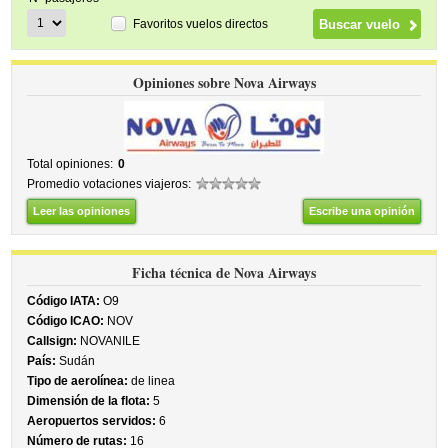
Favoritos vuelos directos
Opiniones sobre Nova Airways
Total opiniones:
0
Promedio votaciones viajeros:
Leer las opiniones
Escribe una opinión
Ficha técnica de Nova Airways
Código IATA:
O9
Código ICAO:
NOV
Callsign:
NOVANILE
País:
Sudán
Tipo de aerolínea:
de linea
Dimensión de la flota:
5
Aeropuertos servidos:
6
Número de rutas:
16