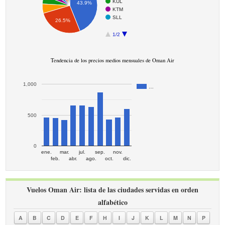
KUL
43.9%
KTM
SLL
26.5%
1/2
Tendencia de los precios medios mensuales de Oman Air
1,000
…
500
0
ene.
mar.
jul.
sep.
nov.
feb.
abr.
ago.
oct.
dic.
Vuelos Oman Air: lista de las ciudades servidas en orden
alfabético
A
B
C
D
E
F
H
I
J
K
L
M
N
P