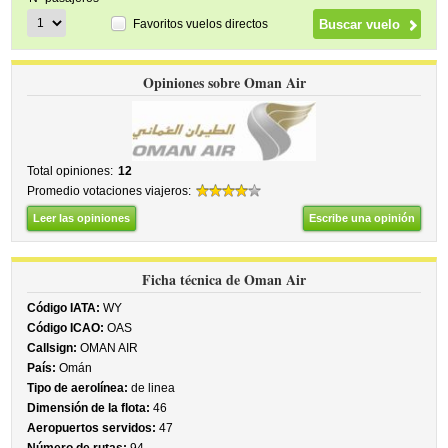
Favoritos vuelos directos
Opiniones sobre Oman Air
Total opiniones:
12
Promedio votaciones viajeros:
Leer las opiniones
Escribe una opinión
Ficha técnica de Oman Air
Código IATA:
WY
Código ICAO:
OAS
Callsign:
OMAN AIR
País:
Omán
Tipo de aerolínea:
de linea
Dimensión de la flota:
46
Aeropuertos servidos:
47