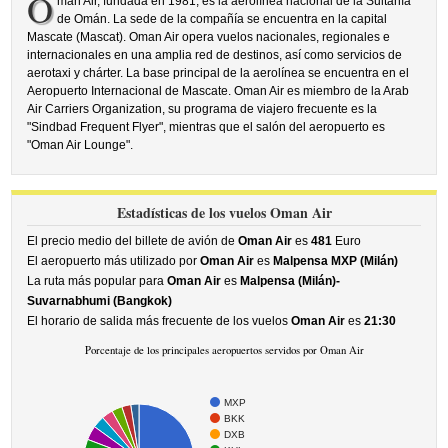
O
man Air, fundada en 1981, es la aerolínea nacional de la Sultanía
de Omán. La sede de la compañía se encuentra en la capital
Mascate (Mascat). Oman Air opera vuelos nacionales, regionales e
internacionales en una amplia red de destinos, así como servicios de
aerotaxi y chárter. La base principal de la aerolínea se encuentra en el
Aeropuerto Internacional de Mascate. Oman Air es miembro de la Arab
Air Carriers Organization, su programa de viajero frecuente es la
"Sindbad Frequent Flyer", mientras que el salón del aeropuerto es
"Oman Air Lounge".
Estadísticas de los vuelos Oman Air
El precio medio del billete de avión de
Oman Air
es
481
Euro
El aeropuerto más utilizado por
Oman Air
es
Malpensa MXP (Milán)
La ruta más popular para
Oman Air
es
Malpensa (Milán)-
Suvarnabhumi (Bangkok)
El horario de salida más frecuente de los vuelos
Oman Air
es
21:30
Porcentaje de los principales aeropuertos servidos por Oman Air
MXP
BKK
DXB