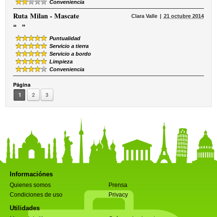
Conveniencia
Ruta
Milan - Mascate
Clara Valle
21 octubre 2014
“
”
Puntualidad
Servicio a tierra
Servicio a bordo
Limpieza
Conveniencia
Página
1
2
3
Informaciónes
Quienes somos
Prensa
Condiciones de uso
Privacy
Utilidades