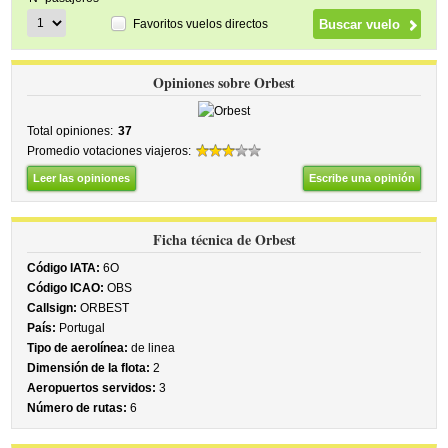
Favoritos vuelos directos
Opiniones sobre Orbest
Total opiniones:
37
Promedio votaciones viajeros:
Leer las opiniones
Escribe una opinión
Ficha técnica de Orbest
Código IATA:
6O
Código ICAO:
OBS
Callsign:
ORBEST
País:
Portugal
Tipo de aerolínea:
de linea
Dimensión de la flota:
2
Aeropuertos servidos:
3
Número de rutas:
6