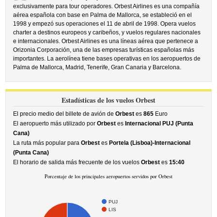
exclusivamente para tour operadores. Orbest Airlines es una compañía
aérea española con base en Palma de Mallorca, se estableció en el
1998 y empezó sus operaciones el 11 de abril de 1998. Opera vuelos
charter a destinos europeos y caribeños, y vuelos regulares nacionales
e internacionales. Orbest Airlines es una líneas aérea que pertenece a
Orizonia Corporación, una de las empresas turísticas españolas más
importantes. La aerolínea tiene bases operativas en los aeropuertos de
Palma de Mallorca, Madrid, Tenerife, Gran Canaria y Barcelona.
Estadísticas de los vuelos Orbest
El precio medio del billete de avión de
Orbest
es
865
Euro
El aeropuerto más utilizado por
Orbest
es
Internacional PUJ (Punta
Cana)
La ruta más popular para
Orbest
es
Portela (Lisboa)-Internacional
(Punta Cana)
El horario de salida más frecuente de los vuelos
Orbest
es
15:40
Porcentaje de los principales aeropuertos servidos por Orbest
PUJ
LIS