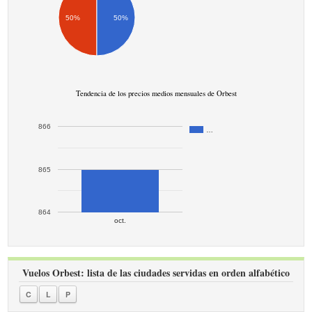
50%
50%
Tendencia de los precios medios mensuales de Orbest
866
…
865
864
oct.
Vuelos Orbest: lista de las ciudades servidas en orden alfabético
C
L
P