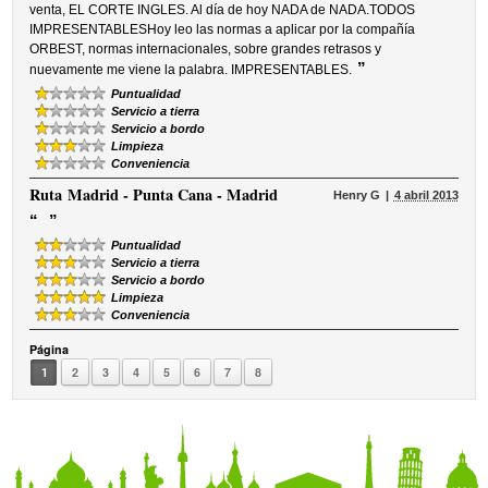
venta, EL CORTE INGLES. Al día de hoy NADA de NADA.TODOS
IMPRESENTABLESHoy leo las normas a aplicar por la compañía
ORBEST, normas internacionales, sobre grandes retrasos y
”
nuevamente me viene la palabra. IMPRESENTABLES.
Puntualidad
Servicio a tierra
Servicio a bordo
Limpieza
Conveniencia
Ruta
Madrid - Punta Cana - Madrid
Henry G
4 abril 2013
“
”
Puntualidad
Servicio a tierra
Servicio a bordo
Limpieza
Conveniencia
Página
1
2
3
4
5
6
7
8