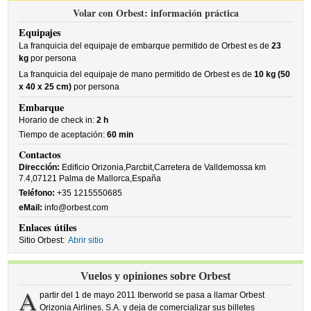
Volar con Orbest: información práctica
Equipajes
La franquicia del equipaje de embarque permitido de Orbest es de
23
kg
por persona
La franquicia del equipaje de mano permitido de Orbest es de
10 kg (50
x 40 x 25 cm)
por persona
Embarque
Horario de check in:
2 h
Tiempo de aceptación:
60 min
Contactos
Dirección:
Edificio Orizonia,Parcbit,Carretera de Valldemossa km
7.4,07121 Palma de Mallorca,España
Teléfono:
+35 1215550685
eMail:
info@orbest.com
Enlaces útiles
Sitio Orbest:
Abrir sitio
Vuelos y opiniones sobre Orbest
A
partir del 1 de mayo 2011 Iberworld se pasa a llamar Orbest
Orizonia Airlines, S.A. y deja de comercializar sus billetes