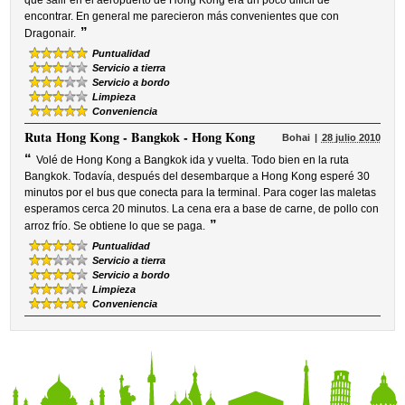
que salir en el aeropuerto de Hong Kong era un poco dificil de
encontrar. En general me parecieron más convenientes que con
”
Dragonair.
Puntualidad
Servicio a tierra
Servicio a bordo
Limpieza
Conveniencia
Ruta
Hong Kong - Bangkok - Hong Kong
Bohai
28 julio 2010
“
Volé de Hong Kong a Bangkok ida y vuelta. Todo bien en la ruta
Bangkok. Todavía, después del desembarque a Hong Kong esperé 30
minutos por el bus que conecta para la terminal. Para coger las maletas
esperamos cerca 20 minutos. La cena era a base de carne, de pollo con
”
arroz frío. Se obtiene lo que se paga.
Puntualidad
Servicio a tierra
Servicio a bordo
Limpieza
Conveniencia