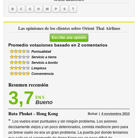
B
C
G
H
M
P
S
T
Las opiniones de los clientes sobre Orient Thai Airlines
Escribe una opinión
Promedio votaciones basado en 2 comentarios
Puntualidad
Servicio a tierra
Servicio a bordo
Limpieza
Conveniencia
Resumen recensión
3,7
EN 5
Bueno
Ruta
Phuket - Hong Kong
Bohai
4 noviembre 2010
“
Los vuelos eran puntuales y sin ningún problema. Los aviones
decisamente viejos y un poco deteriorados, comida mediocre pero para
un breve vuelo no era un gran problema. La puerta por donde teniamos