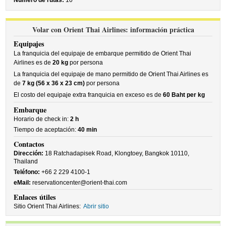
Número de rutas:
10
Volar con Orient Thai Airlines: información práctica
Equipajes
La franquicia del equipaje de embarque permitido de Orient Thai
Airlines es de
20 kg
por persona
La franquicia del equipaje de mano permitido de Orient Thai Airlines es
de
7 kg (56 x 36 x 23 cm)
por persona
El costo del equipaje extra franquicia en exceso es de
60 Baht per kg
Embarque
Horario de check in:
2 h
Tiempo de aceptación:
40 min
Contactos
Dirección:
18 Ratchadapisek Road, Klongtoey, Bangkok 10110,
Thailand
Teléfono:
+66 2 229 4100-1
eMail:
reservationcenter@orient-thai.com
Enlaces útiles
Sitio Orient Thai Airlines:
Abrir sitio