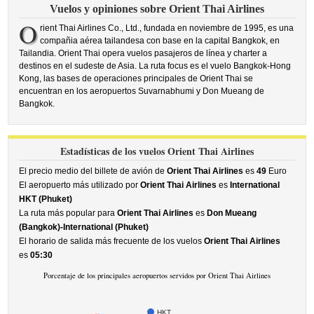
Vuelos y opiniones sobre Orient Thai Airlines
O
rient Thai Airlines Co., Ltd., fundada en noviembre de 1995, es una
compañia aérea tailandesa con base en la capital Bangkok, en
Tailandia. Orient Thai opera vuelos pasajeros de línea y charter a
destinos en el sudeste de Asia. La ruta focus es el vuelo Bangkok-Hong
Kong, las bases de operaciones principales de Orient Thai se
encuentran en los aeropuertos Suvarnabhumi y Don Mueang de
Bangkok.
Estadísticas de los vuelos Orient Thai Airlines
El precio medio del billete de avión de
Orient Thai Airlines
es
49
Euro
El aeropuerto más utilizado por
Orient Thai Airlines
es
International
HKT (Phuket)
La ruta más popular para
Orient Thai Airlines
es
Don Mueang
(Bangkok)-International (Phuket)
El horario de salida más frecuente de los vuelos
Orient Thai Airlines
es
05:30
Porcentaje de los principales aeropuertos servidos por Orient Thai Airlines
HKT