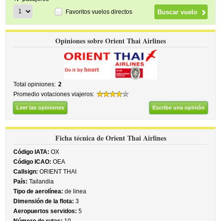
Favoritos vuelos directos
Opiniones sobre Orient Thai Airlines
Total opiniones:
2
Promedio votaciones viajeros:
Leer las opiniones
Escribe una opinión
Ficha técnica de Orient Thai Airlines
Código IATA:
OX
Código ICAO:
OEA
Callsign:
ORIENT THAI
País:
Tailandia
Tipo de aerolínea:
de linea
Dimensión de la flota:
3
Aeropuertos servidos:
5