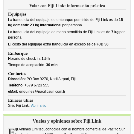
Volar con Fiji Link: información práctica
Equipajes
La franquicia del equipaje de embarque permitido de Fiji Link es de
15
kg domestic 23 kg international
por persona
La franquicia del equipaje de mano permitido de Fiji Link es de
7 kg
por
persona
El costo del equipaje extra franquicia en exceso es de
FJD 50
Embarque
Horario de check in:
1.5 h
Tiempo de aceptación:
30 min
Contactos
Dirección:
PO Box 9270, Nadi Airport, Fiji
Teléfono:
+679 6723 555
eMail:
enquiries@pacificsun.com.fj
Enlaces útiles
Sitio Fiji Link:
Abrir sitio
Vuelos y opiniones sobre Fiji Link
F
iji Airlines Limited, conocida con el nombre comercial de Pacific Sun