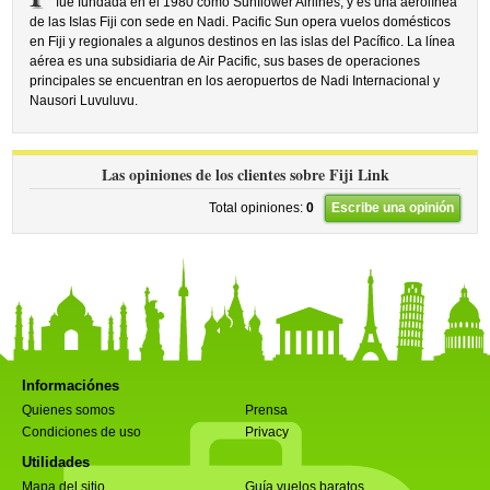
fue fundada en el 1980 como Sunflower Airlines, y es una aerolínea
de las Islas Fiji con sede en Nadi. Pacific Sun opera vuelos domésticos
en Fiji y regionales a algunos destinos en las islas del Pacífico. La línea
aérea es una subsidiaria de Air Pacific, sus bases de operaciones
principales se encuentran en los aeropuertos de Nadi Internacional y
Nausori Luvuluvu.
Las opiniones de los clientes sobre Fiji Link
Total opiniones:
0
Escribe una opinión
Informaciónes
Quienes somos
Prensa
Condiciones de uso
Privacy
Utilidades
Mapa del sitio
Guía vuelos baratos