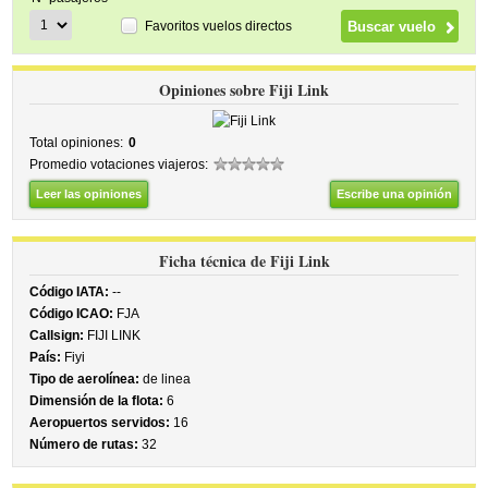
Favoritos vuelos directos
Opiniones sobre Fiji Link
Total opiniones:
0
Promedio votaciones viajeros:
Leer las opiniones
Escribe una opinión
Ficha técnica de Fiji Link
Código IATA:
--
Código ICAO:
FJA
Callsign:
FIJI LINK
País:
Fiyi
Tipo de aerolínea:
de linea
Dimensión de la flota:
6
Aeropuertos servidos:
16
Número de rutas:
32