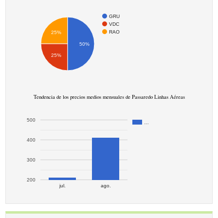
GRU
VDC
RAO
25%
50%
25%
Tendencia de los precios medios mensuales de Passaredo Linhas Aéreas
500
…
400
300
200
jul.
ago.