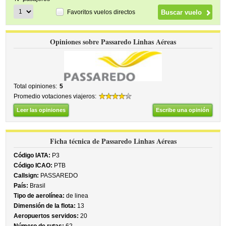
Favoritos vuelos directos
Opiniones sobre Passaredo Linhas Aéreas
Total opiniones:
5
Promedio votaciones viajeros:
Leer las opiniones
Escribe una opinión
Ficha técnica de Passaredo Linhas Aéreas
Código IATA:
P3
Código ICAO:
PTB
Callsign:
PASSAREDO
País:
Brasil
Tipo de aerolínea:
de linea
Dimensión de la flota:
13
Aeropuertos servidos:
20