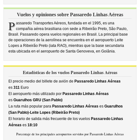
Vuelos y opiniones sobre Passaredo Linhas Aéreas
P
assaredo Transportes Aéreos, fundada en el 1995, es una
compañia aérea brasiliana con sede a Ribeirão Preto, São Paulo,
Brasil. Passaredo opera vuelos regionales en Brasil. La principal base
de operaciones de la aerolínea se encuentra en el aeropuerto Leite
Lopes a Ribeirão Preto (iata RAO), mientras que la base secundaria
esta ubicada en el aeropuerto de Santa Genoveva, en Goiânia.
Estadísticas de los vuelos Passaredo Linhas Aéreas
El precio medio del billete de avión de
Passaredo Linhas Aéreas
es
311
Euro
El aeropuerto más utilizado por
Passaredo Linhas Aéreas
es
Guarulhos GRU (San Pablo)
La ruta más popular para
Passaredo Linhas Aéreas
es
Guarulhos
(San Pablo)-Leite Lopes (Ribeirão Preto)
El horario de salida más frecuente de los vuelos
Passaredo Linhas
Aéreas
es
18:10
Porcentaje de los principales aeropuertos servidos por Passaredo Linhas Aéreas