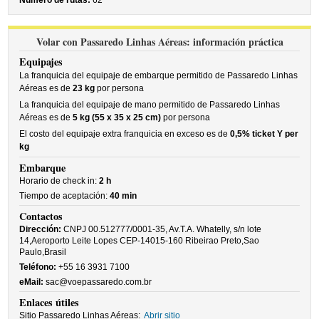
Número de rutas:
62
Volar con Passaredo Linhas Aéreas: información práctica
Equipajes
La franquicia del equipaje de embarque permitido de Passaredo Linhas
Aéreas es de
23 kg
por persona
La franquicia del equipaje de mano permitido de Passaredo Linhas
Aéreas es de
5 kg (55 x 35 x 25 cm)
por persona
El costo del equipaje extra franquicia en exceso es de
0,5% ticket Y per
kg
Embarque
Horario de check in:
2 h
Tiempo de aceptación:
40 min
Contactos
Dirección:
CNPJ 00.512777/0001-35, Av.T.A. Whatelly, s/n lote
14,Aeroporto Leite Lopes CEP-14015-160 Ribeirao Preto,Sao
Paulo,Brasil
Teléfono:
+55 16 3931 7100
eMail:
sac@voepassaredo.com.br
Enlaces útiles
Sitio Passaredo Linhas Aéreas:
Abrir sitio