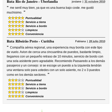
Ruta
Rio de Janeiro - Uberlandia
josiane
31 octubre 2010
“
me sentí muy bien, ya que es una buena bajo coste. me gustó
”
muchisimo.
Puntualidad
Servicio a tierra
Servicio a bordo
Limpieza
Conveniencia
Ruta
Ribeirão Preto - Curitiba
Fabiana
28 julio 2010
“
Compañía aérea regional, una experiencia muy bonita con este tipo
de vuelo. Avion de cerca una cincuantina de puestos, bastante limpio,
llegamos con un pequeño retraso de 10 minutos, servicio de bordo con
una sola asistente pero agradable. Recomiendo Passaredo a los demás
pasajeros y un consejo: si se escoge un puesto a la izquierda tendrán
una ventana solo para ustedes con un solo asiento, no 2 o 3 puestos
”
como en los demás sectores.
Puntualidad
Servicio a tierra
Servicio a bordo
Limpieza
Conveniencia