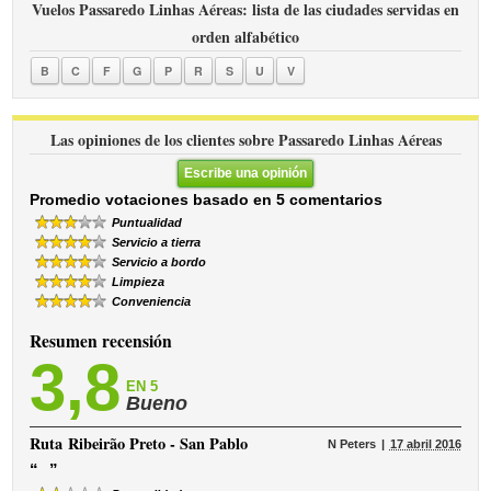
Vuelos Passaredo Linhas Aéreas: lista de las ciudades servidas en
orden alfabético
B
C
F
G
P
R
S
U
V
Las opiniones de los clientes sobre Passaredo Linhas Aéreas
Escribe una opinión
Promedio votaciones basado en 5 comentarios
Puntualidad
Servicio a tierra
Servicio a bordo
Limpieza
Conveniencia
Resumen recensión
3,8
EN 5
Bueno
Ruta
Ribeirão Preto - San Pablo
N Peters
17 abril 2016
“
”