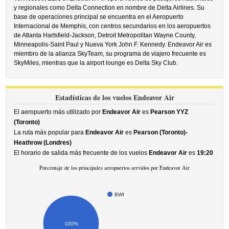
y regionales como Delta Connection en nombre de Delta Airlines. Su
base de operaciones principal se encuentra en el Aeropuerto
Internacional de Memphis, con centros secundarios en los aeropuertos
de Atlanta Hartsfield-Jackson, Detroit Metropolitan Wayne County,
Minneapolis-Saint Paul y Nueva York John F. Kennedy. Endeavor Air es
miembro de la alianza SkyTeam, su programa de viajero frecuente es
SkyMiles, mientras que la airport lounge es Delta Sky Club.
Estadísticas de los vuelos Endeavor Air
El aeropuerto más utilizado por
Endeavor Air
es
Pearson YYZ
(Toronto)
La ruta más popular para
Endeavor Air
es
Pearson (Toronto)-
Heathrow (Londres)
El horario de salida más frecuente de los vuelos
Endeavor Air
es
19:20
Porcentaje de los principales aeropuertos servidos por Endeavor Air
BWI
100%