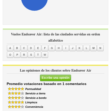
Vuelos Endeavor Air: lista de las ciudades servidas en orden
alfabético
A
B
C
D
E
F
G
H
I
J
K
L
M
N
O
P
R
S
T
W
Las opiniones de los clientes sobre Endeavor Air
Escribe una opinión
Promedio votaciones basado en 1 comentarios
Puntualidad
Servicio a tierra
Servicio a bordo
Limpieza
Conveniencia