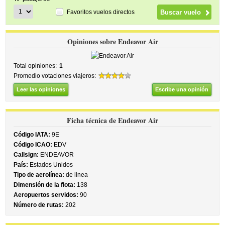
Favoritos vuelos directos
Opiniones sobre Endeavor Air
Total opiniones:
1
Promedio votaciones viajeros:
Leer las opiniones
Escribe una opinión
Ficha técnica de Endeavor Air
Código IATA:
9E
Código ICAO:
EDV
Callsign:
ENDEAVOR
País:
Estados Unidos
Tipo de aerolínea:
de linea
Dimensión de la flota:
138
Aeropuertos servidos:
90
Número de rutas:
202