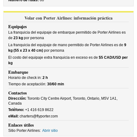
Número de rutas:
60
Volar con Porter Airlines: información práctica
Equipajes
La franquicia del equipaje de embarque permitido de Porter Airlines es
de
23 kg
por persona
La franquicia del equipaje de mano permitido de Porter Airlines es de
9
kg (55 x 23 x 40 cm)
por persona
El costo del equipaje extra franquicia en exceso es de
$5 CAD/USD per
kg
Embarque
Horario de check in:
2 h
Tiempo de aceptación:
30/60 min
Contactos
Dirección:
Toronto City Centre Airport, Toronto, Ontario, M5V 1A1,
Canada
Teléfono:
+1 416 619 8622
eMail:
charters@flyporter.com
Enlaces útiles
Sitio Porter Airlines:
Abrir sitio