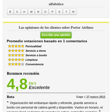
alfabético
B
C
H
M
N
O
P
S
T
W
Las opiniones de los clientes sobre Porter Airlines
Escribe una opinión
Promedio votaciones basado en 1 comentarios
Puntualidad
Servicio a tierra
Servicio a bordo
Limpieza
Conveniencia
Resumen recensión
4,8
EN 5
Excelente
Ruta
Gage
27 marzo 2012
“
Organización del embarque rápido y eficiente, grande servicio a
bordo con personal de cabina gentil y disponible. Vuelos en horario, el
”