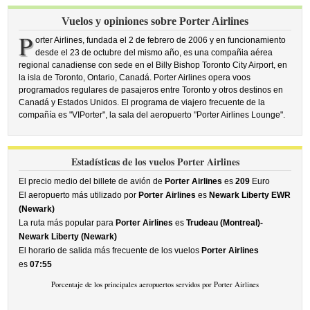
Vuelos y opiniones sobre Porter Airlines
P
orter Airlines, fundada el 2 de febrero de 2006 y en funcionamiento
desde el 23 de octubre del mismo año, es una compañia aérea
regional canadiense con sede en el Billy Bishop Toronto City Airport, en
la isla de Toronto, Ontario, Canadá. Porter Airlines opera voos
programados regulares de pasajeros entre Toronto y otros destinos en
Canadá y Estados Unidos. El programa de viajero frecuente de la
compañía es "VIPorter", la sala del aeropuerto "Porter Airlines Lounge".
Estadísticas de los vuelos Porter Airlines
El precio medio del billete de avión de
Porter Airlines
es
209
Euro
El aeropuerto más utilizado por
Porter Airlines
es
Newark Liberty EWR
(Newark)
La ruta más popular para
Porter Airlines
es
Trudeau (Montreal)-
Newark Liberty (Newark)
El horario de salida más frecuente de los vuelos
Porter Airlines
es
07:55
Porcentaje de los principales aeropuertos servidos por Porter Airlines