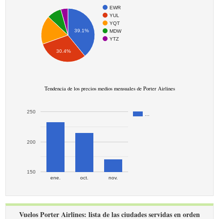
EWR
YUL
YQT
39.1%
MDW
YTZ
30.4%
Tendencia de los precios medios mensuales de Porter Airlines
250
…
200
150
ene.
oct.
nov.
Vuelos Porter Airlines: lista de las ciudades servidas en orden