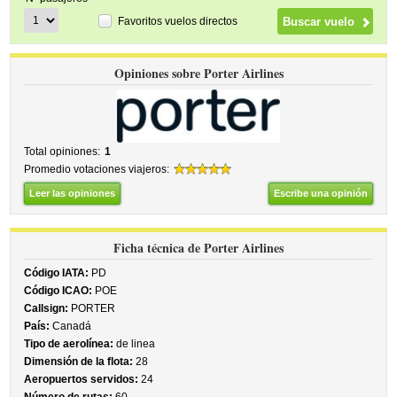
Favoritos vuelos directos
Opiniones sobre Porter Airlines
Total opiniones:
1
Promedio votaciones viajeros:
Leer las opiniones
Escribe una opinión
Ficha técnica de Porter Airlines
Código IATA:
PD
Código ICAO:
POE
Callsign:
PORTER
País:
Canadá
Tipo de aerolínea:
de linea
Dimensión de la flota:
28
Aeropuertos servidos:
24