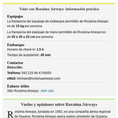
Volar con Roraima Airways: información práctica
Equipajes
La franquicia del equipaje de embarque permitido de Roraima Airways
es de
15 kg
por persona
La franquicia del equipaje de mano permitido de Roraima Airways es
de
55 x 35 x 25 cm
por persona
Embarque
Horario de check in:
1.5 h
Tiempo de aceptación:
40 min
Contactos
Dirección:
Teléfono:
592 225 96 47/48/50
eMail:
michael@roraimaairways.com
Enlaces útiles
Sitio Roraima Airways:
Abrir sitio
Vuelos y opiniones sobre Roraima Airways
R
oraima Airways, fundada en 1992, es una compañía aérea regional
de Guyana. Roraima Airways opera vuelos alrededor de Guyana,