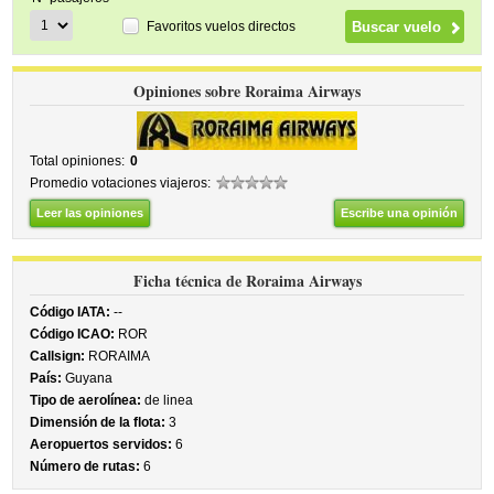
Favoritos vuelos directos
Opiniones sobre Roraima Airways
Total opiniones:
0
Promedio votaciones viajeros:
Leer las opiniones
Escribe una opinión
Ficha técnica de Roraima Airways
Código IATA:
--
Código ICAO:
ROR
Callsign:
RORAIMA
País:
Guyana
Tipo de aerolínea:
de linea
Dimensión de la flota:
3
Aeropuertos servidos:
6
Número de rutas:
6