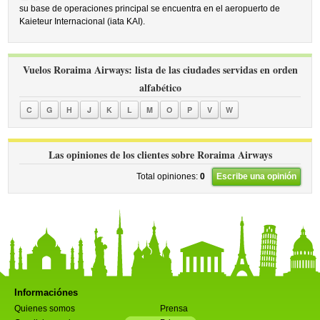
su base de operaciones principal se encuentra en el aeropuerto de
Kaieteur Internacional (iata KAI).
Vuelos Roraima Airways: lista de las ciudades servidas en orden
alfabético
C
G
H
J
K
L
M
O
P
V
W
Las opiniones de los clientes sobre Roraima Airways
Total opiniones:
0
Escribe una opinión
Informaciónes
Quienes somos
Prensa