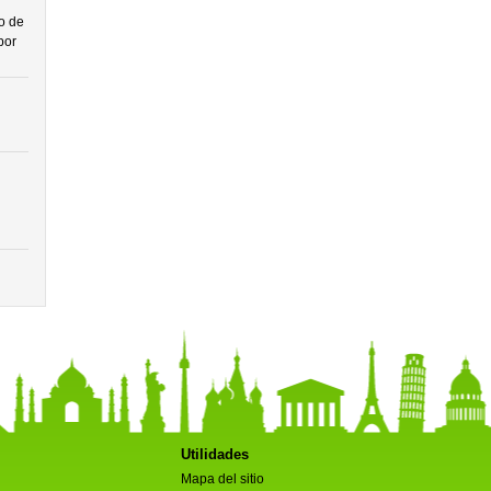
o de
por
Utilidades
Mapa del sitio