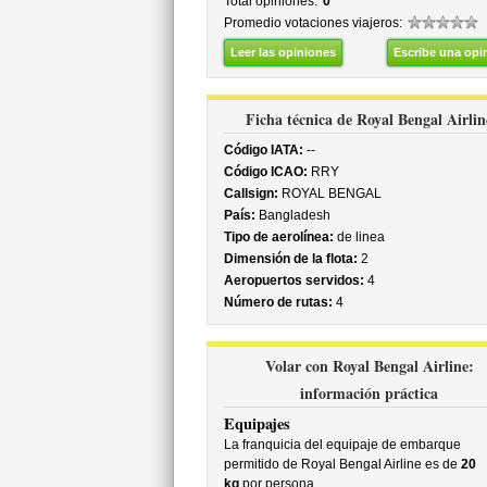
Total opiniones:
0
Promedio votaciones viajeros:
Leer las opiniones
Escribe una opi
Ficha técnica de Royal Bengal Airlin
Código IATA:
--
Código ICAO:
RRY
Callsign:
ROYAL BENGAL
País:
Bangladesh
Tipo de aerolínea:
de linea
Dimensión de la flota:
2
Aeropuertos servidos:
4
Número de rutas:
4
Volar con Royal Bengal Airline:
información práctica
Equipajes
La franquicia del equipaje de embarque
permitido de Royal Bengal Airline es de
20
kg
por persona