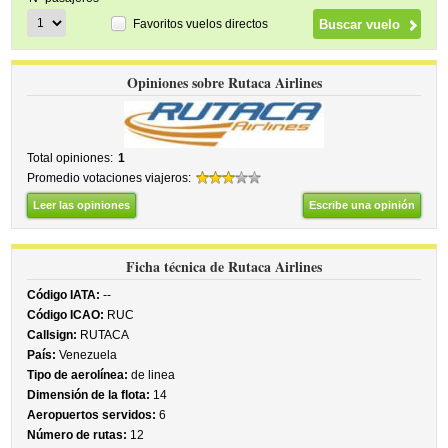
Favoritos vuelos directos
Opiniones sobre Rutaca Airlines
Total opiniones:
1
Promedio votaciones viajeros:
Leer las opiniones
Escribe una opinión
Ficha técnica de Rutaca Airlines
Código IATA:
--
Código ICAO:
RUC
Callsign:
RUTACA
País:
Venezuela
Tipo de aerolínea:
de linea
Dimensión de la flota:
14
Aeropuertos servidos:
6
Número de rutas:
12