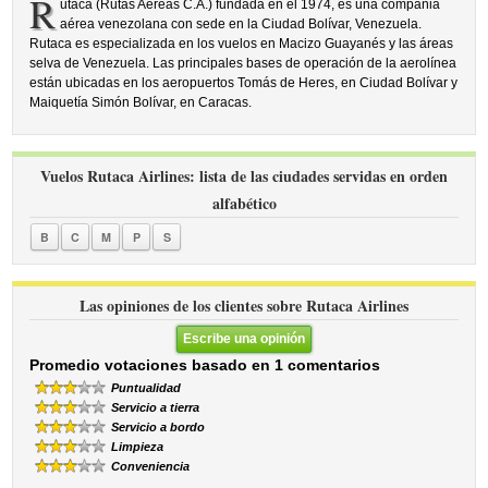
R
utaca (Rutas Aéreas C.A.) fundada en el 1974, es una compañia
aérea venezolana con sede en la Ciudad Bolívar, Venezuela.
Rutaca es especializada en los vuelos en Macizo Guayanés y las áreas
selva de Venezuela. Las principales bases de operación de la aerolínea
están ubicadas en los aeropuertos Tomás de Heres, en Ciudad Bolívar y
Maiquetía Simón Bolívar, en Caracas.
Vuelos Rutaca Airlines: lista de las ciudades servidas en orden
alfabético
B
C
M
P
S
Las opiniones de los clientes sobre Rutaca Airlines
Escribe una opinión
Promedio votaciones basado en 1 comentarios
Puntualidad
Servicio a tierra
Servicio a bordo
Limpieza
Conveniencia