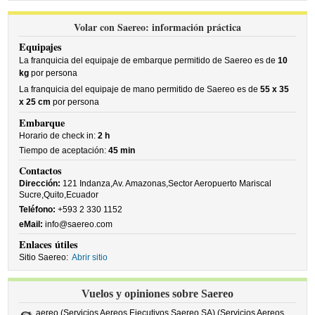
Volar con Saereo: información práctica
Equipajes
La franquicia del equipaje de embarque permitido de Saereo es de
10
kg
por persona
La franquicia del equipaje de mano permitido de Saereo es de
55 x 35
x 25 cm
por persona
Embarque
Horario de check in:
2 h
Tiempo de aceptación:
45 min
Contactos
Dirección:
121 Indanza,Av. Amazonas,Sector Aeropuerto Mariscal
Sucre,Quito,Ecuador
Teléfono:
+593 2 330 1152
eMail:
info@saereo.com
Enlaces útiles
Sitio Saereo:
Abrir sitio
Vuelos y opiniones sobre Saereo
aereo (Servicios Aereos Ejecutivos Saereo SA) (Servicios Aereos