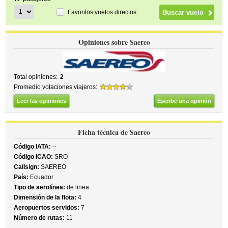
Favoritos vuelos directos
Opiniones sobre Saereo
Total opiniones:
2
Promedio votaciones viajeros:
Leer las opiniones
Escribe una opinión
Ficha técnica de Saereo
Código IATA:
--
Código ICAO:
SRO
Callsign:
SAEREO
País:
Ecuador
Tipo de aerolínea:
de linea
Dimensión de la flota:
4
Aeropuertos servidos:
7
Número de rutas:
11