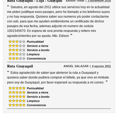
Ruta
Guayaquil - Loja - Guayquil
Edison Tobar
3 diciembre 2016
“
Saludos, en agosto del 2011 utilice sus servicios hoy en la actualidad
me piden justifique esos pasajes, pero he llamado a los telefonos suyos
y no hay respuesta. Quisiera saber sus numeros y/o poder contactarme
con uds. para que me ayuden emitiendome un certificado de dichos
pasajes de esa fecha, ademas adjunto mi numero de cedula
1001545670. En espera de una pronta respuesta y reitero mis
”
agradecimientos por su ayuda. Atto. Edison
Puntualidad
Servicio a tierra
Servicio a bordo
Limpieza
Conveniencia
Ruta
Guayaquil
ANGEL SALAZAR
4 agosto 2011
“
Estoy agradecido de saber que abrieron la ruta a Guayaquil y
quisiera saber donde pudiera comprar el billete, ya que vivo en Ambato
”
pero soy de Guayaquil, por favor esperaré su respuesta a mi correo.
Puntualidad
Servicio a tierra
Servicio a bordo
Limpieza
Conveniencia