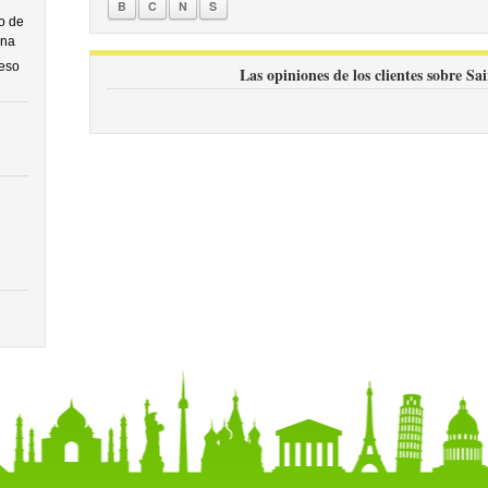
B
C
N
S
o de
ona
ceso
Las opiniones de los clientes sobre 