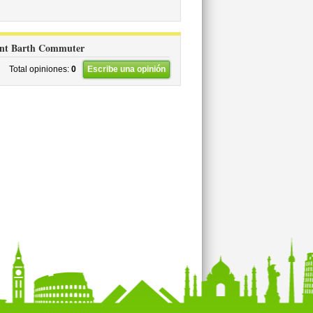
Saint Barth Commuter
Total opiniones:
0
Escribe una opinión