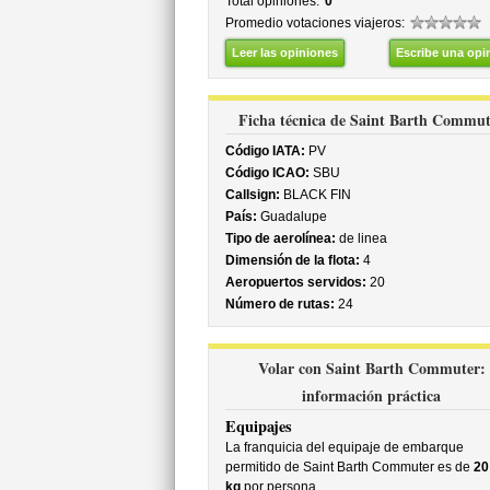
Total opiniones:
0
Promedio votaciones viajeros:
Leer las opiniones
Escribe una opi
Ficha técnica de Saint Barth Commut
Código IATA:
PV
Código ICAO:
SBU
Callsign:
BLACK FIN
País:
Guadalupe
Tipo de aerolínea:
de linea
Dimensión de la flota:
4
Aeropuertos servidos:
20
Número de rutas:
24
Volar con Saint Barth Commuter:
información práctica
Equipajes
La franquicia del equipaje de embarque
permitido de Saint Barth Commuter es de
20
kg
por persona