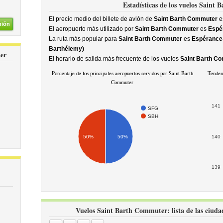
Estadísticas de los vuelos Saint
El precio medio del billete de avión de
Saint Barth Commuter
e
nión
El aeropuerto más utilizado por
Saint Barth Commuter
es
Espé
La ruta más popular para
Saint Barth Commuter
es
Espérance-G
Barthélemy)
er
El horario de salida más frecuente de los vuelos
Saint Barth C
Porcentaje de los principales aeropuertos servidos por Saint Barth
Tenden
Commuter
141
SFG
SBH
50%
50%
140
139
Vuelos Saint Barth Commuter: lista de las ciudad