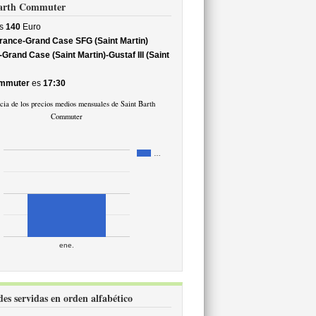
 Barth Commuter
s
140
Euro
rance-Grand Case SFG (Saint Martin)
rand Case (Saint Martin)-Gustaf III (Saint
ommuter
es
17:30
cia de los precios medios mensuales de Saint Barth
Commuter
…
ene.
es servidas en orden alfabético