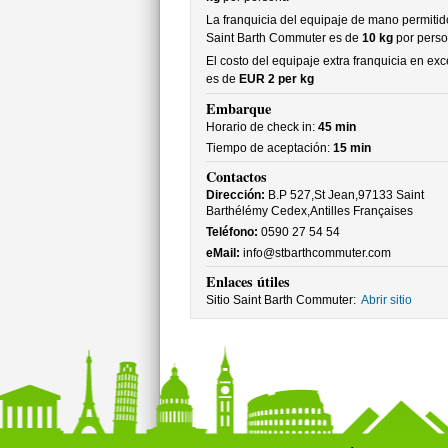
La franquicia del equipaje de mano permitid
Saint Barth Commuter es de
10 kg
por pers
El costo del equipaje extra franquicia en ex
es de
EUR 2 per kg
Embarque
Horario de check in:
45 min
Tiempo de aceptación:
15 min
Contactos
Dirección:
B.P 527,St Jean,97133 Saint
Barthélémy Cedex,Antilles Françaises
Teléfono:
0590 27 54 54
eMail:
info@stbarthcommuter.com
Enlaces útiles
Sitio Saint Barth Commuter:
Abrir sitio