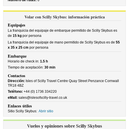
Número de rutas:
6
Volar con Scilly Skybus: información práctica
Equipajes
La franquicia del equipaje de embarque permitido de Scilly Skybus es
de
15 kg
por persona
La franquicia del equipaje de mano permitido de Scilly Skybus es de
55
x 35 x 25 cm
por persona
Embarque
Horario de check in:
1.5 h
Tiempo de aceptación:
30 min
Contactos
Dirección:
Isles of Scilly Travel Centre Quay Street Penzance Cornwall
TR18 4BZ
Teléfono:
+44 (0) 1736 334220
eMail:
sales@islesofscilly-travel.co.uk
Enlaces útiles
Sitio Scilly Skybus:
Abrir sitio
Vuelos y opiniones sobre Scilly Skybus