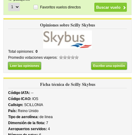
Favoritos vuelos directos
Opiniones sobre Scilly Skybus
Total opiniones:
0
Promedio votaciones viajeros:
Leer las opiniones
Escribe una opinión
Ficha técnica de Scilly Skybus
Código IATA:
--
Código ICAO:
IOS
Callsign:
SCILLONIA
País:
Reino Unido
Tipo de aerolínea:
de linea
Dimensión de la flota:
7
Aeropuertos servidos:
4