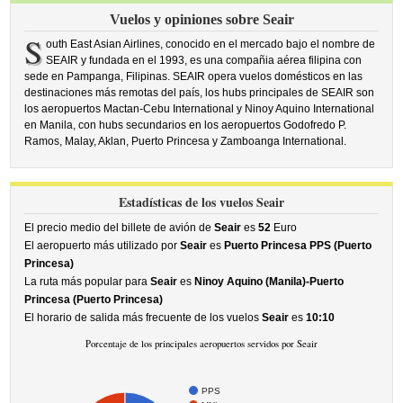
Vuelos y opiniones sobre Seair
S
outh East Asian Airlines, conocido en el mercado bajo el nombre de
SEAIR y fundada en el 1993, es una compañia aérea filipina con
sede en Pampanga, Filipinas. SEAIR opera vuelos domésticos en las
destinaciones más remotas del país, los hubs principales de SEAIR son
los aeropuertos Mactan-Cebu International y Ninoy Aquino International
en Manila, con hubs secundarios en los aeropuertos Godofredo P.
Ramos, Malay, Aklan, Puerto Princesa y Zamboanga International.
Estadísticas de los vuelos Seair
El precio medio del billete de avión de
Seair
es
52
Euro
El aeropuerto más utilizado por
Seair
es
Puerto Princesa PPS (Puerto
Princesa)
La ruta más popular para
Seair
es
Ninoy Aquino (Manila)-Puerto
Princesa (Puerto Princesa)
El horario de salida más frecuente de los vuelos
Seair
es
10:10
Porcentaje de los principales aeropuertos servidos por Seair
PPS