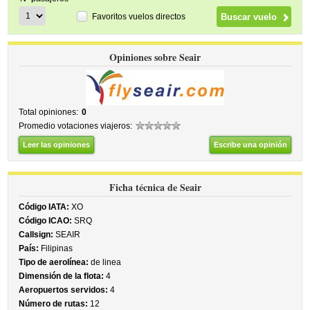
Favoritos vuelos directos
Opiniones sobre Seair
Total opiniones:
0
Promedio votaciones viajeros:
Leer las opiniones
Escribe una opinión
Ficha técnica de Seair
Código IATA:
XO
Código ICAO:
SRQ
Callsign:
SEAIR
País:
Filipinas
Tipo de aerolínea:
de linea
Dimensión de la flota:
4
Aeropuertos servidos:
4
Número de rutas:
12