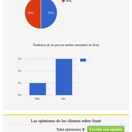
MNL
50%
50%
Tendencia de los precios medios mensuales de Seair
53
…
52
51
50
feb.
dic.
Las opiniones de los clientes sobre Seair
Total opiniones:
0
Escribe una opinión