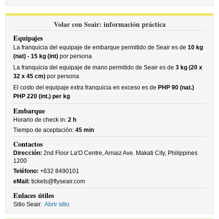
Volar con Seair: información práctica
Equipajes
La franquicia del equipaje de embarque permitido de Seair es de
10 kg
(nat) - 15 kg (int)
por persona
La franquicia del equipaje de mano permitido de Seair es de
3 kg (20 x
32 x 45 cm)
por persona
El costo del equipaje extra franquicia en exceso es de
PHP 90 (nat.)
PHP 220 (int.) per kg
Embarque
Horario de check in:
2 h
Tiempo de aceptación:
45 min
Contactos
Dirección:
2nd Floor La'O Centre, Arnaiz Ave. Makati City, Philippines
1200
Teléfono:
+632 8490101
eMail:
tickets@flyseair.com
Enlaces útiles
Sitio Seair:
Abrir sitio