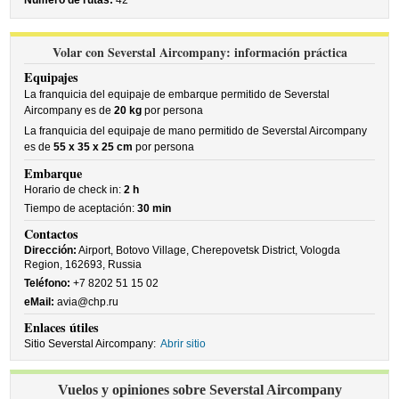
Número de rutas:
42
Volar con Severstal Aircompany: información práctica
Equipajes
La franquicia del equipaje de embarque permitido de Severstal
Aircompany es de
20 kg
por persona
La franquicia del equipaje de mano permitido de Severstal Aircompany
es de
55 x 35 x 25 cm
por persona
Embarque
Horario de check in:
2 h
Tiempo de aceptación:
30 min
Contactos
Dirección:
Airport, Botovo Village, Cherepovetsk District, Vologda
Region, 162693, Russia
Teléfono:
+7 8202 51 15 02
eMail:
avia@chp.ru
Enlaces útiles
Sitio Severstal Aircompany:
Abrir sitio
Vuelos y opiniones sobre Severstal Aircompany