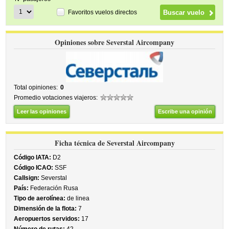
Favoritos vuelos directos
Opiniones sobre Severstal Aircompany
Total opiniones:
0
Promedio votaciones viajeros:
Leer las opiniones
Escribe una opinión
Ficha técnica de Severstal Aircompany
Código IATA:
D2
Código ICAO:
SSF
Callsign:
Severstal
País:
Federación Rusa
Tipo de aerolínea:
de linea
Dimensión de la flota:
7
Aeropuertos servidos:
17