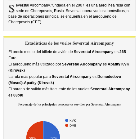
S
everstal Aircompany, fundada en el 2007, es una aerolínea rusa con
sede en Cherepovets, Rusia. Severstal opera vuelos domésticos, su
base de operaciones principal se encuentra en el aeropuerto de
Cherepovets (CEE).
Estadísticas de los vuelos Severstal Aircompany
El precio medio del billete de avión de
Severstal Aircompany
es
265
Euro
El aeropuerto más utilizado por
Severstal Aircompany
es
Apatity KVK
(Kirovsk)
La ruta más popular para
Severstal Aircompany
es
Domodedovo
(Moscú)-Apatity (Kirovsk)
El horario de salida más frecuente de los vuelos
Severstal Aircompany
es
08:40
Porcentaje de los principales aeropuertos servidos por Severstal Aircompany
KVK
DME
50%
50%