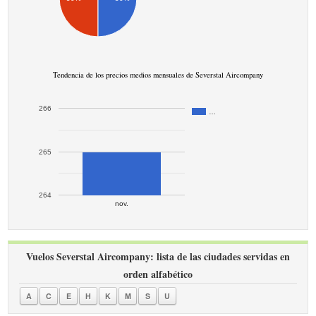
Tendencia de los precios medios mensuales de Severstal Aircompany
266
…
265
264
nov.
Vuelos Severstal Aircompany: lista de las ciudades servidas en
orden alfabético
A
C
E
H
K
M
S
U