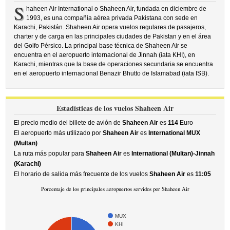
S
haheen Air International o Shaheen Air, fundada en diciembre de
1993, es una compañia aérea privada Pakistana con sede en
Karachi, Pakistán. Shaheen Air opera vuelos regulares de pasajeros,
charter y de carga en las principales ciudades de Pakistan y en el área
del Golfo Pérsico. La principal base técnica de Shaheen Air se
encuentra en el aeropuerto internacional de Jinnah (iata KHI), en
Karachi, mientras que la base de operaciones secundaria se encuentra
en el aeropuerto internacional Benazir Bhutto de Islamabad (iata ISB).
Estadísticas de los vuelos Shaheen Air
El precio medio del billete de avión de
Shaheen Air
es
114
Euro
El aeropuerto más utilizado por
Shaheen Air
es
International MUX
(Multan)
La ruta más popular para
Shaheen Air
es
International (Multan)-Jinnah
(Karachi)
El horario de salida más frecuente de los vuelos
Shaheen Air
es
11:05
Porcentaje de los principales aeropuertos servidos por Shaheen Air
MUX
KHI