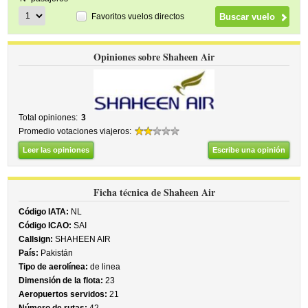
Favoritos vuelos directos
Opiniones sobre Shaheen Air
Total opiniones:
3
Promedio votaciones viajeros:
Leer las opiniones
Escribe una opinión
Ficha técnica de Shaheen Air
Código IATA:
NL
Código ICAO:
SAI
Callsign:
SHAHEEN AIR
País:
Pakistán
Tipo de aerolínea:
de linea
Dimensión de la flota:
23
Aeropuertos servidos:
21