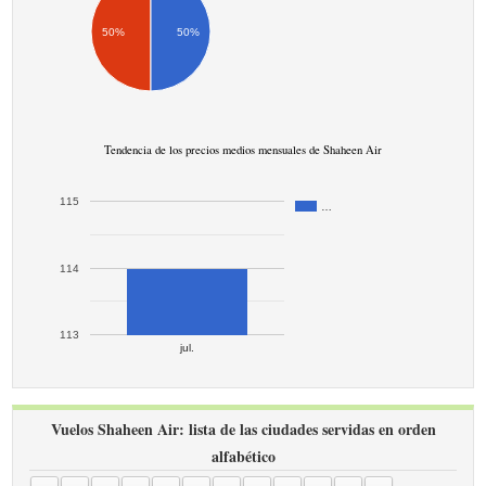
50%
50%
Tendencia de los precios medios mensuales de Shaheen Air
115
…
114
113
jul.
Vuelos Shaheen Air: lista de las ciudades servidas en orden
alfabético