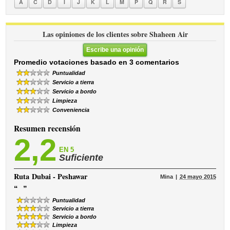
A
C
D
I
J
K
L
M
P
Q
R
S
Las opiniones de los clientes sobre Shaheen Air
Escribe una opinión
Promedio votaciones basado en 3 comentarios
Puntualidad
Servicio a tierra
Servicio a bordo
Limpieza
Conveniencia
Resumen recensión
2,2
EN 5
Suficiente
Ruta
Dubai - Peshawar
Mina
24 mayo 2015
“
”
Puntualidad
Servicio a tierra
Servicio a bordo
Limpieza