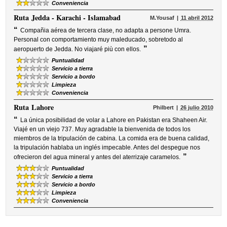
Conveniencia
Ruta
Jedda - Karachi - Islamabad
M.Yousaf
11 abril 2012
“
Compañia aérea de tercera clase, no adapta a persone Umra.
Personal con comportamiento muy maleducado, sobretodo al
”
aeropuerto de Jedda. No viajaré più con ellos.
Puntualidad
Servicio a tierra
Servicio a bordo
Limpieza
Conveniencia
Ruta
Lahore
Philbert
26 julio 2010
“
La única posibilidad de volar a Lahore en Pakistan era Shaheen Air.
Viajé en un viejo 737. Muy agradable la bienvenida de todos los
miembros de la tripulación de cabina. La comida era de buena calidad,
la tripulación hablaba un inglés impecable. Antes del despegue nos
”
ofrecieron del agua mineral y antes del aterrizaje caramelos.
Puntualidad
Servicio a tierra
Servicio a bordo
Limpieza
Conveniencia