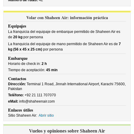
Número de rutas:
42
Volar con Shaheen Air: información práctica
Equipajes
La franquicia del equipaje de embarque permitido de Shaheen Air es
de
20 kg
por persona
La franquicia del equipaje de mano permitido de Shaheen Air es de
7
kg (56 x 45 x 25 cm)
por persona
Embarque
Horario de check in:
2 h
Tiempo de aceptación:
45 min
Contactos
Dirección:
Terminal 1 Road, Jinnah International Airport, Karachi 75600,
Pakistan
Teléfono:
+92 21 111 707070
eMail:
info@shaheenair.com
Enlaces útiles
Sitio Shaheen Air:
Abrir sitio
Vuelos y opiniones sobre Shaheen Air