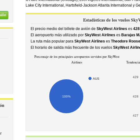
Lake City International, Hartsfield-Jackson Atlanta International y G
nión
Estadísticas de los vuelos Sky
El precio medio del billete de avión de
SkyWest Airlines
es
428
El aeropuerto más utilizado por
SkyWest Airlines
es
Barajas M
La ruta más popular para
SkyWest Airlines
es
Theodore Roosev
El horario de salida más frecuente de los vuelos
SkyWest Airlin
Porcentaje de los principales aeropuertos servidos por SkyWest
Airlines
Tendencia
429
AUS
100%
428
ión
427
r