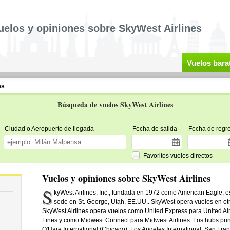
uelos y opiniones sobre SkyWest Airlines
Vuelos bara
es
Búsqueda de vuelos SkyWest Airlines
Ciudad o Aeropuerto de llegada
Fecha de salida
Fecha de regr
Favoritos vuelos directos
Vuelos y opiniones sobre SkyWest Airlines
S
kyWest Airlines, Inc., fundada en 1972 como American Eagle, 
sede en St. George, Utah, EE.UU.. SkyWest opera vuelos en o
SkyWest Airlines opera vuelos como United Express para United Air
Lines y como Midwest Connect para Midwest Airlines. Los hubs pri
O'Hare International (Chicago), Los Angeles International, San Franc