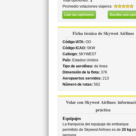
Total opiniones:
1
Promedio votaciones viajeros:
Leer las opiniones
Escribe una opi
Ficha técnica de Skywest Airlines
Código IATA:
OO
Código ICAO:
SKW
Callsign:
SKYWEST
País:
Estados Unidos
Tipo de aerolínea:
de linea
Dimensión de la flota:
376
Aeropuertos servidos:
213
Número de rutas:
562
Volar con Skywest Airlines: informac
práctica
Equipajes
La franquicia del equipaje de embarque
permitido de Skywest Airlines es de
20 kg
po
persona