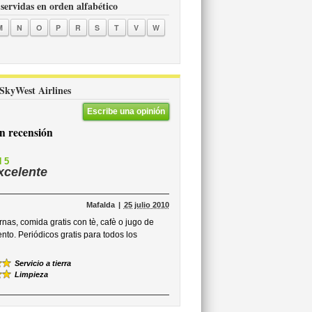
 servidas en orden alfabético
M
N
O
P
R
S
T
V
W
 SkyWest Airlines
Escribe una opinión
 recensión
 5
xcelente
Mafalda
25 julio 2010
nas, comida gratis con tè, cafè o jugo de
nto. Periódicos gratis para todos los
Servicio a tierra
Limpieza