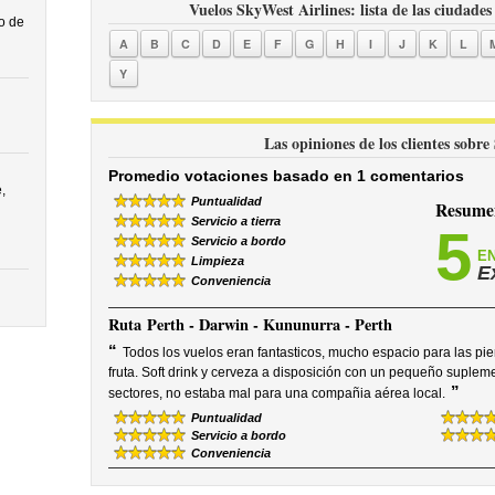
Vuelos SkyWest Airlines: lista de las ciudades
o de
A
B
C
D
E
F
G
H
I
J
K
L
Y
Las opiniones de los clientes sobre
Promedio votaciones basado en 1 comentarios
,
Puntualidad
Resumen
Servicio a tierra
5
Servicio a bordo
EN
Limpieza
E
Conveniencia
Ruta
Perth - Darwin - Kununurra - Perth
“
Todos los vuelos eran fantasticos, mucho espacio para las pier
fruta. Soft drink y cerveza a disposición con un pequeño supleme
”
sectores, no estaba mal para una compañia aérea local.
Puntualidad
Servicio a bordo
Conveniencia