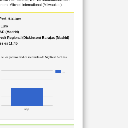
eneral Mitchell International (Milwaukee).
West Airlines
Euro
AD (Madrid)
elt Regional (Dickinson)-Barajas (Madrid)
es
es
11:45
 de los precios medios mensuales de SkyWest Airlines
…
sep.