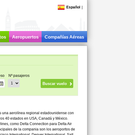
Español
|
tos
Aeropuertos
Compañías Aéreas
eso
Nº pasajeros
es una aerolínea regional estadounidense con
tros 40 estados en USA, Canadá y México.
lines, como Delta Connection para Delta Air
ncipales de la compania son los aeroportos de
isco International, Denver International, Salt