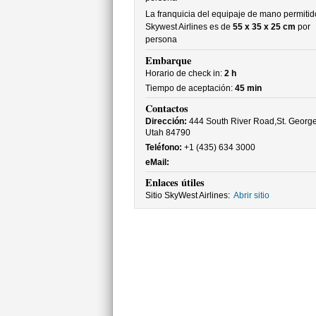
La franquicia del equipaje de mano permitid
Skywest Airlines es de
55 x 35 x 25 cm
por
persona
Embarque
Horario de check in:
2 h
Tiempo de aceptación:
45 min
Contactos
Dirección:
444 South River Road,St. George
Utah 84790
Teléfono:
+1 (435) 634 3000
eMail:
Enlaces útiles
Sitio SkyWest Airlines:
Abrir sitio