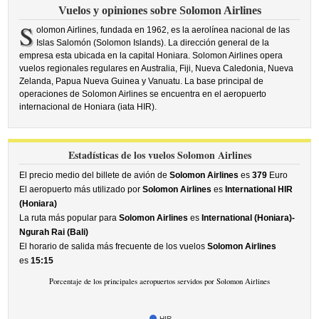
Vuelos y opiniones sobre Solomon Airlines
S
olomon Airlines, fundada en 1962, es la aerolínea nacional de las
Islas Salomón (Solomon Islands). La dirección general de la
empresa esta ubicada en la capital Honiara. Solomon Airlines opera
vuelos regionales regulares en Australia, Fiji, Nueva Caledonia, Nueva
Zelanda, Papua Nueva Guinea y Vanuatu. La base principal de
operaciones de Solomon Airlines se encuentra en el aeropuerto
internacional de Honiara (iata HIR).
Estadísticas de los vuelos Solomon Airlines
El precio medio del billete de avión de
Solomon Airlines
es
379
Euro
El aeropuerto más utilizado por
Solomon Airlines
es
International HIR
(Honiara)
La ruta más popular para
Solomon Airlines
es
International (Honiara)-
Ngurah Rai (Bali)
El horario de salida más frecuente de los vuelos
Solomon Airlines
es
15:15
Porcentaje de los principales aeropuertos servidos por Solomon Airlines
HIR