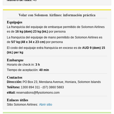
Número de rutas:
46
Volar con Solomon Airlines: información práctica
Equipajes
La franquicia del equipaje de embarque permitido de Solomon Airlines
es de
16 kg (dom) 23 kg (int.)
por persona
La franquicia del equipaje de mano permitido de Solomon Airlines es
de
5/7 kg (48 x 34 x 23 cm)
por persona
El costo del equipaje extra franquicia en exceso es de
AUD 9 (dom) 15
(int.) per kg
Embarque
Horario de check in:
3 h
Tiempo de aceptación:
40 min
Contactos
Dirección:
PO Box 23, Mendana Avenue, Honiara, Solomon Islands
Teléfono:
1300 894 311 - (07) 3860 5883
eMail:
reservations@flysolomons.com
Enlaces útiles
Sitio Solomon Airlines:
Abrir sitio