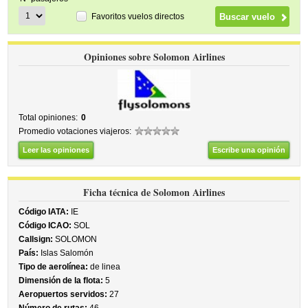
Favoritos vuelos directos
Opiniones sobre Solomon Airlines
Total opiniones:
0
Promedio votaciones viajeros:
Leer las opiniones
Escribe una opinión
Ficha técnica de Solomon Airlines
Código IATA:
IE
Código ICAO:
SOL
Callsign:
SOLOMON
País:
Islas Salomón
Tipo de aerolínea:
de linea
Dimensión de la flota:
5
Aeropuertos servidos:
27