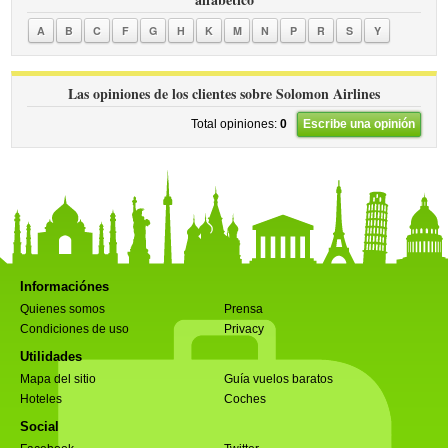
A
B
C
F
G
H
K
M
N
P
R
S
Y
Las opiniones de los clientes sobre Solomon Airlines
Total opiniones:
0
Escribe una opinión
Informaciónes
Quienes somos
Prensa
Condiciones de uso
Privacy
Utilidades
Mapa del sitio
Guía vuelos baratos
Hoteles
Coches
Social